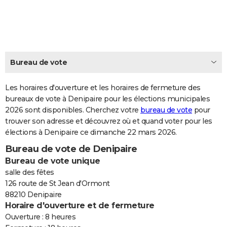
City break
Voyage de noces
Climat
Destinations
Voyage nature
Forum
+
PHOTO
GUIDES D'ACHAT
BONS PLANS
Bureau de vote
CARTE DE VOEUX
Les horaires d'ouverture et les horaires de fermeture des
Carte Bonne année
Carte Pâques
Carte de Noël
Carte Saint-Valentin
Carte d'anniversaire
DICTIONNAIRE
bureaux de vote à Denipaire pour les élections municipales
2026 sont disponibles. Cherchez votre
bureau de vote
pour
Biographies
Expressions
Dictionnaire
Citations
Proverbes
PROGRAMME TV
trouver son adresse et découvrez où et quand voter pour les
élections à Denipaire ce dimanche 22 mars 2026.
COPAINS D'AVANT
Bureau de vote de Denipaire
Se connecter
Collèges
Universités
Service militaire
S'inscrire
Lycées
Primaires
Entreprises
Avis de recherche
AVIS DE DÉCÈS
Bureau de vote unique
salle des fêtes
FORUM
126 route de St Jean d'Ormont
88210 Denipaire
Lifestyle
Sport
Television
Cinema
Bricolage
Culture
Auto
Voyage
Horaire d'ouverture et de fermeture
Ouverture : 8 heures