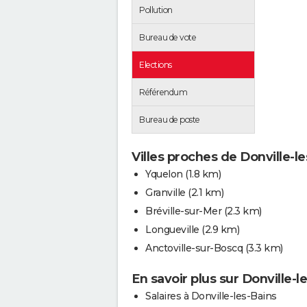
Pollution
Bureau de vote
Elections
Référendum
Bureau de poste
Villes proches de Donville-l
Yquelon
(1.8 km)
Granville
(2.1 km)
Bréville-sur-Mer
(2.3 km)
Longueville
(2.9 km)
Anctoville-sur-Boscq
(3.3 km)
En savoir plus sur Donville-l
Salaires à Donville-les-Bains