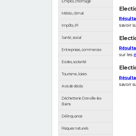
Emploi, chômage
Electi
Météo, climat
Résultat
savoir su
Impôts, IFI
Electi
Santé, social
Résulta
Entreprises, commerces
sur les
é
Ecoles, scolarité
Elect
Tourisme, loisirs
Résulta
savoir s
Avis de décès
Déchetterie Donville-les-
Bains
Délinquance
Risques naturels