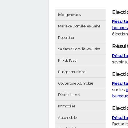
Elect
Infos générales
Résulta
Mairie de Donville-les-Bains
horaires
électio
Population
Résul
Salaires à Donville-les-Bains
Résulta
Prix de l'eau
savoir s
Budget municipal
Electi
Résultat
Couverture 5G, mobile
sur les
é
Débit Internet
bureaux 
Immobilier
Elect
Résulta
Automobile
l'actuali