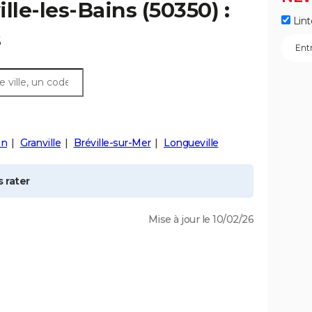
lle-les-Bains
(50350) :
Lint
s
on
Granville
Bréville-sur-Mer
Longueville
 rater
Mise à jour le 10/02/26