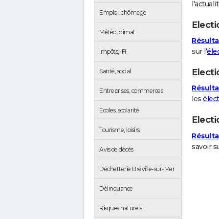
l'actuali
Emploi, chômage
Electi
Météo, climat
Résultat
sur l'
éle
Impôts, IFI
Electi
Santé, social
Résulta
Entreprises, commerces
les
élec
Ecoles, scolarité
Elect
Tourisme, loisirs
Résulta
savoir s
Avis de décès
Déchetterie Bréville-sur-Mer
Délinquance
Risques naturels