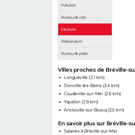
Pollution
Bureau de vote
Elections
Référendum
Bureau de poste
Villes proches de Bréville-s
Longueville
(2.1 km)
Donville-les-Bains
(2.4 km)
Coudeville-sur-Mer
(2.6 km)
Yquelon
(2.9 km)
Anctoville-sur-Boscq
(3.5 km)
En savoir plus sur Bréville-s
Salaires à Bréville-sur-Mer