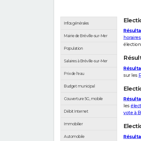
Elect
Infos générales
Résulta
Mairie de Bréville-sur-Mer
horaires
électio
Population
Résul
Salaires à Bréville-sur-Mer
Résulta
Prix de l'eau
sur les
Budget municipal
Electi
Résultat
Couverture 5G, mobile
les
élect
Débit Internet
vote à B
Immobilier
Elect
Résulta
Automobile