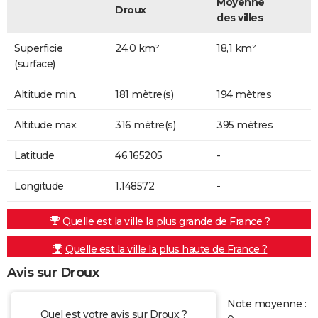
Moyenne
Droux
des villes
Superficie
24,0 km²
18,1 km²
(surface)
Altitude min.
181 mètre(s)
194 mètres
Altitude max.
316 mètre(s)
395 mètres
Latitude
46.165205
-
Longitude
1.148572
-
Quelle est la ville la plus grande de France ?
Quelle est la ville la plus haute de France ?
Avis sur Droux
Note moyenne :
Quel est votre avis sur Droux ?