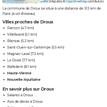
Leaflet
|
Map data ©
OpenStreetMap
contributors
La commune de Droux se situe à une distance de 313 km de
Paris (à vol d'oiseau).
Villes proches de Droux
Rancon
(4.7 km)
Villefavard
(5.1 km)
Blanzac
(5.2 km)
Saint-Ouen-sur-Gartempe
(5.5 km)
Magnac-Laval
(7.3 km)
Le Dorat
(7.7 km)
Balledent
(8.1 km)
Haute-Vienne
Nouvelle-Aquitaine
En savoir plus sur Droux
Salaires à Droux
Avis de décès à Droux