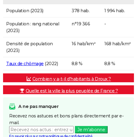
Population (2023)
378 hab.
1 994 hab.
Population : rang national
n°19 366
-
(2023)
Densité de population
16 hab/km²
168 hab/km²
(2023)
Taux de chômage
(2022)
8,8 %
8,8 %
Combien y a-t-il d'habitants à Droux ?
Quelle est la ville la plus peuplée de France ?
A ne pas manquer
Recevez nos astuces et bons plans directement par e-
mail.
Je m'abonne
En savoir plus sur notre politique de confidentialité