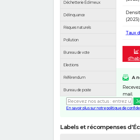
Déchetterie Éclimeux
Densit
Délinquance
(2023)
Risques naturels
Taux 
Pollution
Bureau de vote
d'hab
Elections
A n
Référendum
Recevez
Bureau de poste
mail.
J
En savoir plus sur notre politique de confiden
Labels et récompenses d'Éc