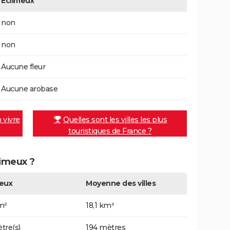
Éclimeux
non
non
Aucune fleur
Aucune arobase
n vivre
Quelles sont les villes les plus
touristiques de France ?
limeux ?
eux
Moyenne des villes
m²
18,1 km²
tre(s)
194 mètres