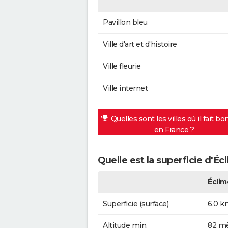
Pavillon bleu
Ville d'art et d'histoire
Ville fleurie
Ville internet
Quelles sont les villes où il fait bo
en France ?
Quelle est la superficie d'Éc
Éclim
Superficie (surface)
6,0 k
Altitude min.
82 mè