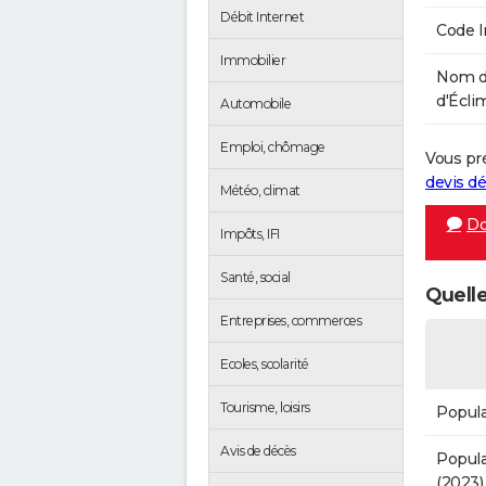
Débit Internet
Code 
Immobilier
Nom d
d'Écli
Automobile
Emploi, chômage
Vous pr
devis 
Météo, climat
Do
Impôts, IFI
Santé, social
Quelle
Entreprises, commerces
Ecoles, scolarité
Tourisme, loisirs
Popula
Avis de décès
Popula
(2023)