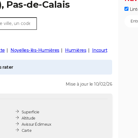
, Pas-de-Calais
Lint
tte
Noyelles-lès-Humières
Humières
Incourt
 rater
Mise à jour le 10/02/26
Superficie
Altitude
Avis sur Éclimeux
Carte