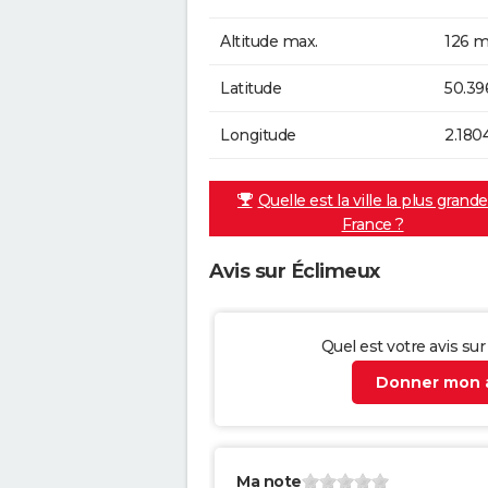
Altitude max.
126 m
Latitude
50.3
Longitude
2.180
Quelle est la ville la plus grand
France ?
Avis sur Éclimeux
Quel est votre avis su
Donner mon a
Ma note