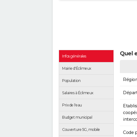
Quel e
Infos générales
Mairie d'Éclimeux
Régio
Population
Dépar
Salaires à Éclimeux
Prix de l'eau
Etabli
coopér
Budget municipal
inter
Couverture 5G, mobile
Code p