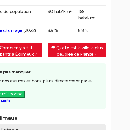
é de population
30 hab/km²
168
hab/km²
de chômage
(2022)
8,9 %
8,8 %
Combien y a-t-il
Quelle est la ville la plus
itants à Éclimeux ?
peuplée de France ?
e pas manquer
 nos astuces et bons plans directement par e-
e m'abonne
tialité
limeux