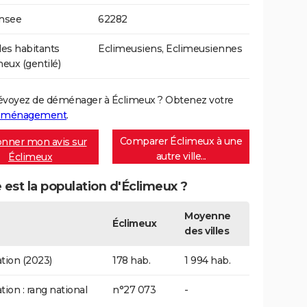
Insee
62282
es habitants
Eclimeusiens, Eclimeusiennes
meux (gentilé)
évoyez de déménager à Éclimeux ? Obtenez votre
déménagement
.
Comparer Éclimeux à une
nner mon avis sur
autre ville...
Éclimeux
 est la population d'Éclimeux ?
Moyenne
Éclimeux
des villes
tion (2023)
178 hab.
1 994 hab.
tion : rang national
n°27 073
-