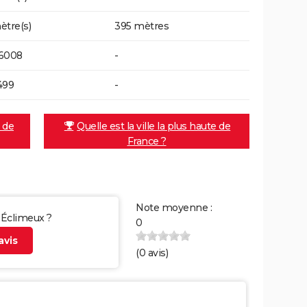
ètre(s)
395 mètres
96008
-
499
-
e de
Quelle est la ville la plus haute de
France ?
Note moyenne :
r Éclimeux ?
0
vis
(
0
avis)