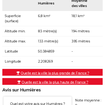
Moyenne
Humières
des villes
Superficie
6,8 km²
18,1 km²
(surface)
Altitude min.
83 mètre(s)
194 mètres
Altitude max.
133 mètre(s)
395 mètres
Latitude
50.384859
-
Longitude
2.208269
-
Quelle est la ville la plus grande de France ?
Quelle est la ville la plus haute de France ?
Avis sur Humières
Note moyenne :
Quel est votre avis sur Humières ?