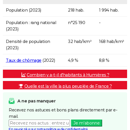
Population (2023)
218 hab.
1 994 hab.
Population : rang national
n°25 190
-
(2023)
Densité de population
32 hab/km²
168 hab/km²
(2023)
Taux de chômage
(2022)
4,9 %
8,8 %
Combien y a-t-il d'habitants à Humières ?
Quelle est la ville la plus peuplée de France ?
A ne pas manquer
Recevez nos astuces et bons plans directement par e-
mail.
Je m'abonne
En savoir plus sur notre politique de confidentialité