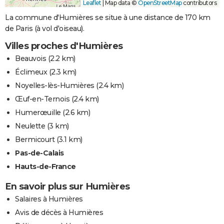
Leaflet
|
Map data ©
OpenStreetMap
contributors
La commune d'Humières se situe à une distance de 170 km
de Paris (à vol d'oiseau).
Villes proches d'Humières
Beauvois
(2.2 km)
Éclimeux
(2.3 km)
Noyelles-lès-Humières
(2.4 km)
Œuf-en-Ternois
(2.4 km)
Humerœuille
(2.6 km)
Neulette
(3 km)
Bermicourt
(3.1 km)
Pas-de-Calais
Hauts-de-France
En savoir plus sur Humières
Salaires à Humières
Avis de décès à Humières