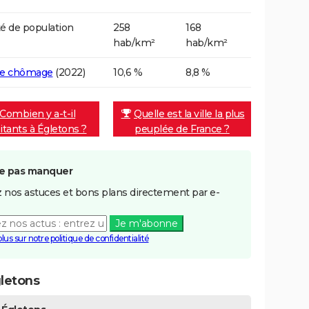
é de population
258
168
hab/km²
hab/km²
de chômage
(2022)
10,6 %
8,8 %
Combien y a-t-il
Quelle est la ville la plus
itants à Égletons ?
peuplée de France ?
e pas manquer
 nos astuces et bons plans directement par e-
Je m'abonne
plus sur notre politique de confidentialité
letons