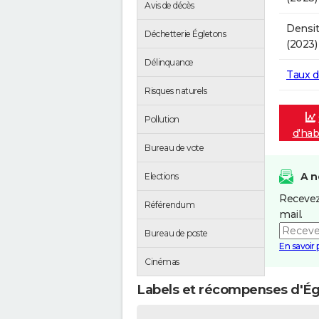
Avis de décès
Densit
Déchetterie Égletons
(2023)
Délinquance
Taux 
Risques naturels
Pollution
d'hab
Bureau de vote
A n
Elections
Recevez
Référendum
mail.
Bureau de poste
En savoir 
Cinémas
Labels et récompenses d'Ég