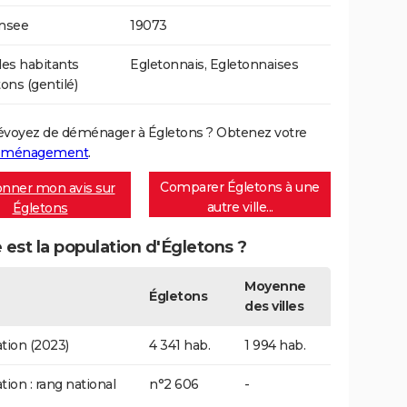
Insee
19073
es habitants
Egletonnais, Egletonnaises
ons (gentilé)
évoyez de déménager à Égletons ? Obtenez votre
déménagement
.
Comparer Égletons à une
nner mon avis sur
autre ville...
Égletons
 est la population d'Égletons ?
Moyenne
Égletons
des villes
tion (2023)
4 341 hab.
1 994 hab.
tion : rang national
n°2 606
-