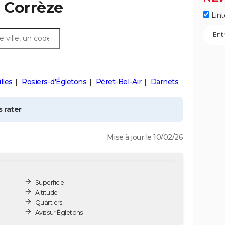
, Corrèze
Lint
lles
Rosiers-d'Égletons
Péret-Bel-Air
Darnets
 rater
Mise à jour le 10/02/26
Superficie
Altitude
Quartiers
Avis sur Égletons