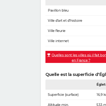
Pavillon bleu
Ville d'art et d'histoire
Ville fleurie
Ville internet
Quelles sont les villes où il fait bo
en France ?
Quelle est la superficie d'Ég
Églet
Superficie (surface)
16,9 
Altitude min.
533 m