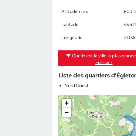
Altitude max.
800 m
Latitude
45.42
Longitude
2.036
Quelle est la ville la plus grand
France ?
Liste des quartiers d'Égleto
Nord Ouest
+
−