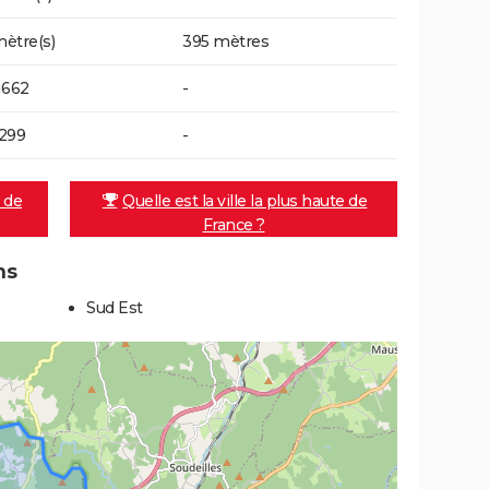
ètre(s)
395 mètres
1662
-
299
-
e de
Quelle est la ville la plus haute de
France ?
ns
Sud Est