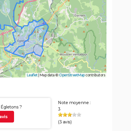
Leaflet
|
Map data ©
OpenStreetMap
contributors
Note moyenne :
r Égletons ?
3
vis
(
3
avis)