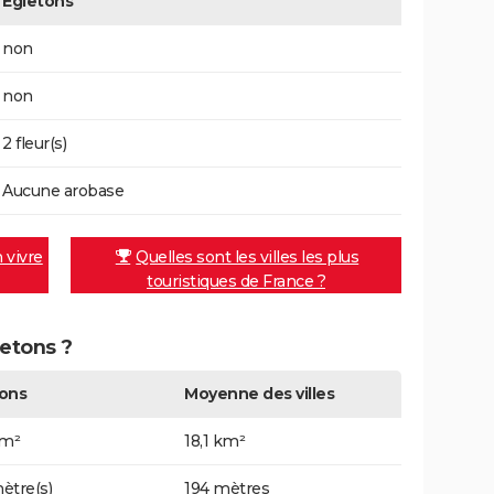
Égletons
non
non
2 fleur(s)
Aucune arobase
n vivre
Quelles sont les villes les plus
touristiques de France ?
letons ?
ons
Moyenne des villes
km²
18,1 km²
ètre(s)
194 mètres