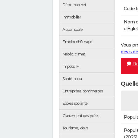
Débit Internet
Code 
Immobilier
Nom d
d'Églet
Automobile
Emploi, chômage
Vous pr
devis 
Météo, climat
Do
Impôts, IFI
Santé, social
Quelle
Entreprises, commerces
Ecoles, scolarité
Classement des lycées
Popula
Tourisme, loisirs
Popula
(2023)