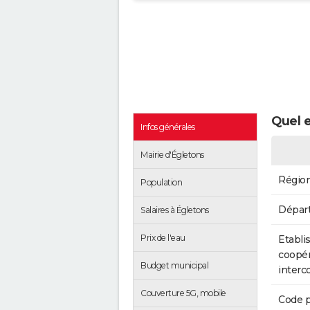
Quel e
Infos générales
Mairie d'Égletons
Régio
Population
Dépar
Salaires à Égletons
Prix de l'eau
Etabli
coopér
Budget municipal
inter
Couverture 5G, mobile
Code p