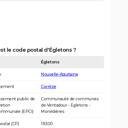
st le code postal d'Égletons ?
Égletons
n
Nouvelle-Aquitaine
tement
Corrèze
ssement public de
Communauté de communes
ation
de Ventadour - Egletons -
communale (EPCI)
Monédières
ostal (CP)
19300