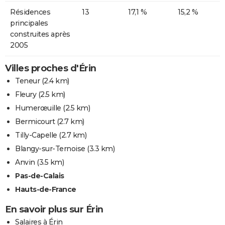
Résidences
13
17,1 %
15,2 %
principales
construites après
2005
Villes proches d'Érin
Teneur
(2.4 km)
Fleury
(2.5 km)
Humerœuille
(2.5 km)
Bermicourt
(2.7 km)
Tilly-Capelle
(2.7 km)
Blangy-sur-Ternoise
(3.3 km)
Anvin
(3.5 km)
Pas-de-Calais
Hauts-de-France
En savoir plus sur Érin
Salaires à Érin