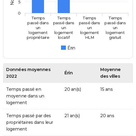
5
0
Temps
Temps
Temps
Temps
passé dans
passé dans
passé dans
passé dans
un
un
un
un
logement
logement
logement
logement
propriétaire
locatif
HLM
gratuit
Érin
Données moyennes
Moyenne
Érin
2022
des villes
Temps passé en
20 an(s)
15 ans
moyenne dans un
logement
Temps passé par des
21 an(s)
20 ans
propriétaires dans leur
logement