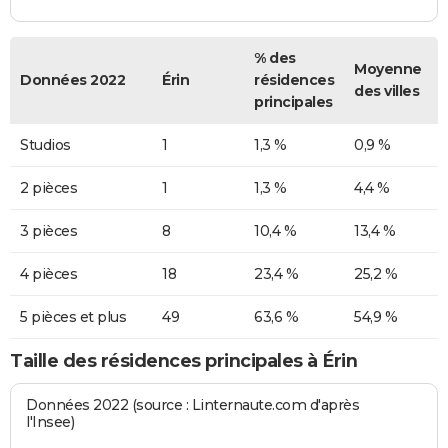
% des
Moyenne
Données 2022
Érin
résidences
des villes
principales
Studios
1
1,3 %
0,9 %
2 pièces
1
1,3 %
4,4 %
3 pièces
8
10,4 %
13,4 %
4 pièces
18
23,4 %
25,2 %
5 pièces et plus
49
63,6 %
54,9 %
Taille des résidences principales à Érin
Données 2022 (source : Linternaute.com d'après
l'Insee)