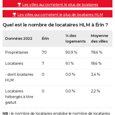
Les villes qui comptent le plus de locataires
Les villes qui comptent le plus de locataires HLM
Quel est le nombre de locataires HLM à Érin ?
% des
Moyenne
Données 2022
Érin
logements
des villes
Propriétaires
70
90,9 %
78,6 %
Locataires
7
9,1 %
18,6 %
- dont locataires
0
0,0 %
3,4 %
HLM
Locataires
0
0,0 %
2,2 %
hébergés à titre
gratuit
NB :
le nombre de locataires englobe le nombre de locataires