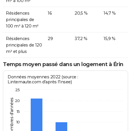
m² à 100 m²
Résidences
16
20,5 %
14,7 %
principales de
100 m² à 120 m²
Résidences
29
37,2 %
15,9 %
principales de 120
m² et plus
Temps moyen passé dans un logement à Érin
Données moyennes 2022 (source :
Linternaute.com d'après l'Insee)
25
Nombres d'années
20
15
10