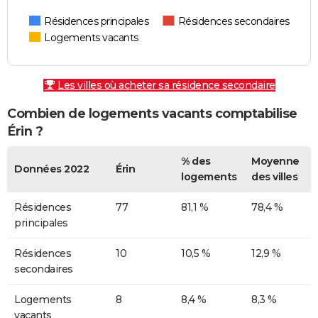
Résidences principales
Résidences secondaires
Logements vacants
Les villes où acheter sa résidence secondaire
Combien de logements vacants comptabilise
Érin ?
% des
Moyenne
Données 2022
Érin
logements
des villes
Résidences
77
81,1 %
78,4 %
principales
Résidences
10
10,5 %
12,9 %
secondaires
Logements
8
8,4 %
8,3 %
vacants