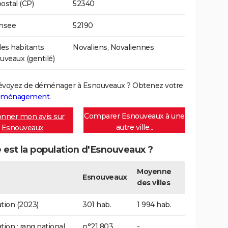
ostal (CP)
52340
Insee
52190
es habitants
Novaliens, Novaliennes
uveaux (gentilé)
évoyez de déménager à Esnouveaux ? Obtenez votre
déménagement
.
Comparer Esnouveaux à une
nner mon avis sur
autre ville...
Esnouveaux
 est la population d'Esnouveaux ?
Moyenne
Esnouveaux
des villes
tion (2023)
301 hab.
1 994 hab.
tion : rang national
n°21 803
-