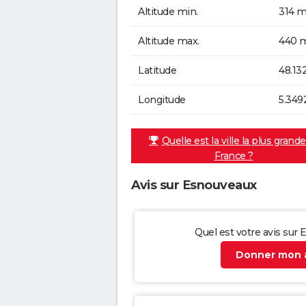
Altitude min.
314 m
Altitude max.
440 m
Latitude
48.13
Longitude
5.349
Quelle est la ville la plus grand
France ?
Avis sur Esnouveaux
Quel est votre avis sur
Donner mon a