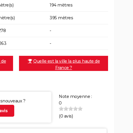
ètre(s)
194 mètres
ètre(s)
395 mètres
278
-
263
-
e de
Quelle est la ville la plus haute de
France ?
Note moyenne :
 Esnouveaux ?
0
vis
(
0
avis)