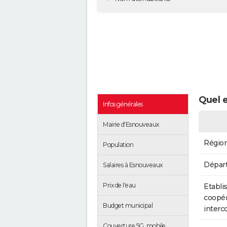
Quel e
Infos générales
Mairie d'Esnouveaux
Régio
Population
Dépar
Salaires à Esnouveaux
Prix de l'eau
Etabli
coopér
Budget municipal
inter
Couverture 5G, mobile