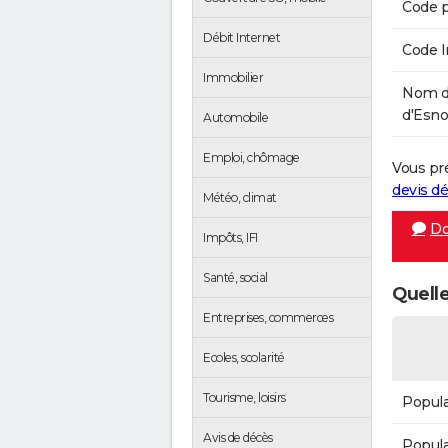
Code p
Débit Internet
Code 
Immobilier
Nom d
d'Esno
Automobile
Emploi, chômage
Vous pr
devis 
Météo, climat
Do
Impôts, IFI
Santé, social
Quelle
Entreprises, commerces
Ecoles, scolarité
Tourisme, loisirs
Popula
Avis de décès
Popula