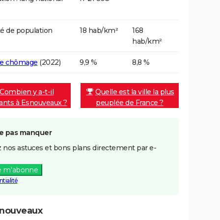
é de population
18 hab/km²
168
hab/km²
de chômage
(2022)
9,9 %
8,8 %
Combien y a-t-il
Quelle est la ville la plus
tants à Esnouveaux ?
peuplée de France ?
e pas manquer
 nos astuces et bons plans directement par e-
e m'abonne
tialité
snouveaux