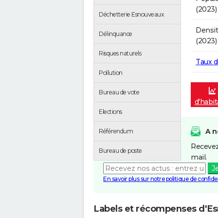
(2023)
Déchetterie Esnouveaux
Densit
Délinquance
(2023)
Risques naturels
Taux 
Pollution
Bureau de vote
d'habi
Elections
A n
Référendum
Recevez
Bureau de poste
mail.
J
En savoir plus sur notre politique de confiden
Labels et récompenses d'E