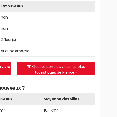
Esnouveaux
non
non
2 fleur(s)
Aucune arobase
n vivre
Quelles sont les villes les plus
touristiques de France ?
snouveaux ?
uveaux
Moyenne des villes
km²
18,1 km²