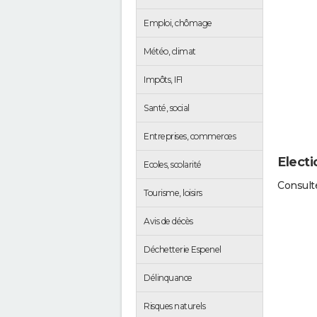
Emploi, chômage
Météo, climat
Impôts, IFI
Santé, social
Entreprises, commerces
Electi
Ecoles, scolarité
Consulte
Tourisme, loisirs
Avis de décès
Déchetterie Espenel
Délinquance
Risques naturels