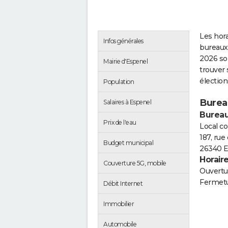
Les hora
Infos générales
bureaux
2026 so
Mairie d'Espenel
trouver 
électio
Population
Burea
Salaires à Espenel
Bureau
Prix de l'eau
Local 
187, rue
Budget municipal
26340 E
Horair
Couverture 5G, mobile
Ouvertur
Fermetu
Débit Internet
Immobilier
Automobile