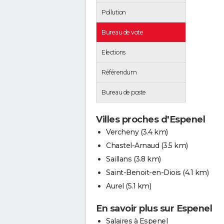
Pollution
Bureau de vote
Elections
Référendum
Bureau de poste
Villes proches d'Espenel
Vercheny
(3.4 km)
Chastel-Arnaud
(3.5 km)
Saillans
(3.8 km)
Saint-Benoit-en-Diois
(4.1 km)
Aurel
(5.1 km)
En savoir plus sur Espenel
Salaires à Espenel