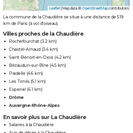
Leaflet
|
Map data ©
OpenStreetMap
contributors
La commune de la Chaudière se situe à une distance de 519
km de Paris (à vol d'oiseau).
Villes proches de la Chaudière
Rochefourchat
(3.2 km)
Chastel-Arnaud
(3.4 km)
Saint-Benoit-en-Diois
(4.2 km)
Bézaudun-sur-Bîne
(4.5 km)
Pradelle
(4.6 km)
Les Tonils
(5.1 km)
Espenel
(6.1 km)
Drôme
Auvergne-Rhône-Alpes
En savoir plus sur La Chaudière
Salaires à la Chaudière
Avis de décès à la Chaudière