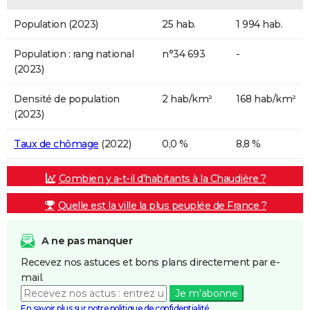
Population (2023)
25 hab.
1 994 hab.
Population : rang national
n°34 693
-
(2023)
Densité de population
2 hab/km²
168 hab/km²
(2023)
Taux de chômage
(2022)
0,0 %
8,8 %
Combien y a-t-il d'habitants à la Chaudière ?
Quelle est la ville la plus peuplée de France ?
A ne pas manquer
Recevez nos astuces et bons plans directement par e-
mail.
Je m'abonne
En savoir plus sur notre politique de confidentialité