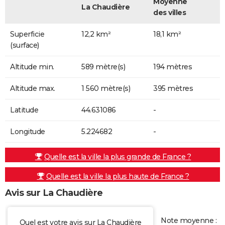
Moyenne
La Chaudière
des villes
Superficie
12,2 km²
18,1 km²
(surface)
Altitude min.
589 mètre(s)
194 mètres
Altitude max.
1 560 mètre(s)
395 mètres
Latitude
44.631086
-
Longitude
5.224682
-
Quelle est la ville la plus grande de France ?
Quelle est la ville la plus haute de France ?
Avis sur La Chaudière
Note moyenne :
Quel est votre avis sur La Chaudière