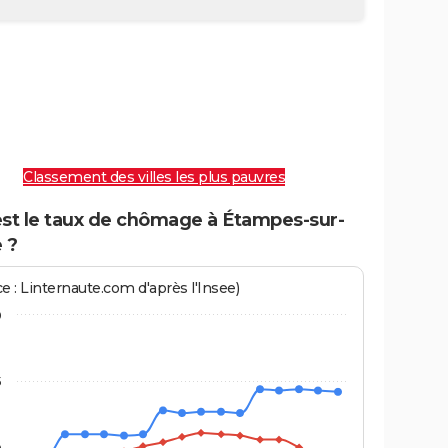
Classement des villes les plus pauvres
est le taux de chômage à Étampes-sur-
 ?
e : Linternaute.com d'après l'Insee)
0
5