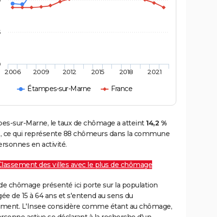
0
5
0
2006
2009
2012
2015
2018
2021
Étampes-sur-Marne
France
es-sur-Marne, le taux de chômage a atteint
14,2 %
, ce qui représente 88 chômeurs dans la commune
ersonnes en activité.
Classement des villes avec le plus de chômage
de chômage présenté ici porte sur la population
gée de 15 à 64 ans et s'entend au sens du
ment. L'Insee considère comme étant au chômage,