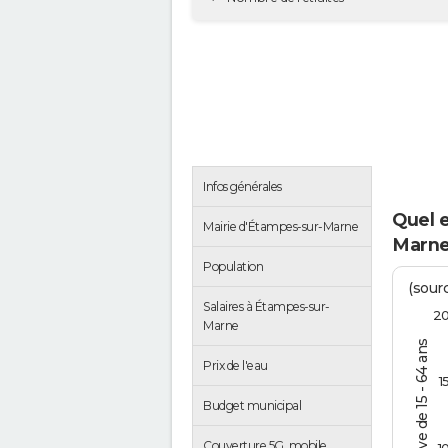
Infos générales
Quel 
Mairie d'Étampes-sur-Marne
Marne
Population
(sourc
Salaires à Étampes-sur-
2
Marne
% de la pop. active de 15 - 64 ans
Prix de l'eau
1
Budget municipal
Couverture 5G, mobile