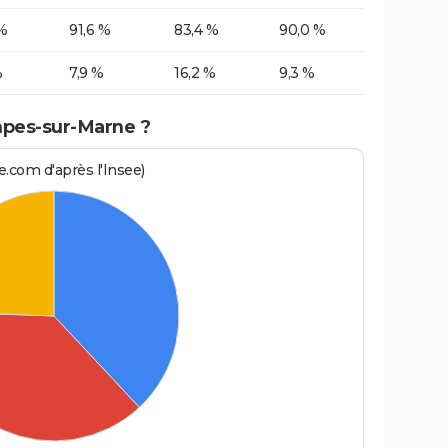
%
91,6 %
83,4 %
90,0 %
%
7,9 %
16,2 %
9,3 %
mpes-sur-Marne ?
.com d'après l'Insee)