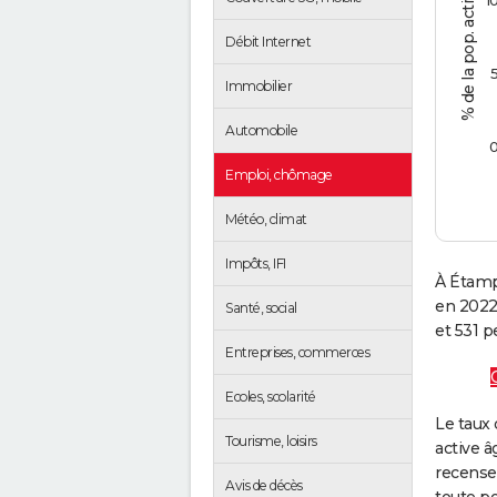
1
Débit Internet
Immobilier
Automobile
Emploi, chômage
Météo, climat
Impôts, IFI
À Étamp
en 2022
Santé, social
et 531 p
Entreprises, commerces
Ecoles, scolarité
Le taux 
Tourisme, loisirs
active â
recense
Avis de décès