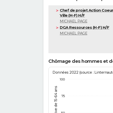
Chef de projet Action Coeu
Ville (H-F) H/F
MICHAEL PAGE
DGA Ressources (H-F) H/F
MICHAEL PAGE
Chômage des hommes et d
Données 2022 (source : Linternaute
100
% de la pop. active de 15-64 ans
75
50