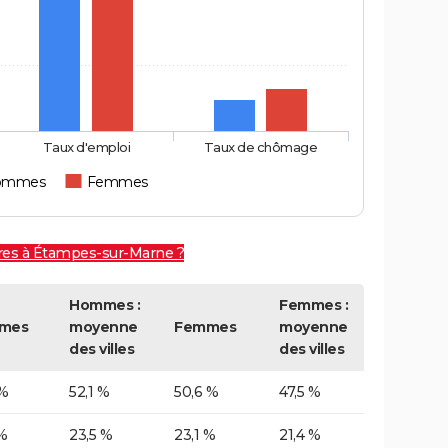
Taux d'emploi
Taux de chômage
ommes
Femmes
ires à Étampes-sur-Marne ?
Hommes :
Femmes :
mes
moyenne
Femmes
moyenne
des villes
des villes
 %
52,1 %
50,6 %
47,5 %
%
23,5 %
23,1 %
21,4 %