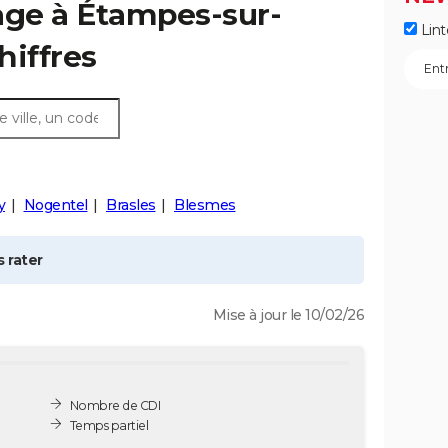
age à
Étampes-sur-
Lint
chiffres
y
Nogentel
Brasles
Blesmes
 rater
Mise à jour le 10/02/26
Nombre de CDI
Temps partiel