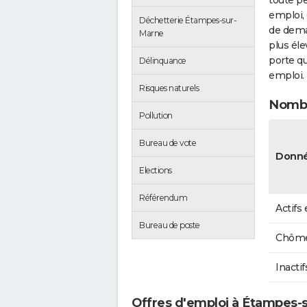
toute pe
emploi, 
Déchetterie Étampes-sur-
de dema
Marne
plus éle
porte qu
Délinquance
emploi.
Risques naturels
Nombr
Pollution
Bureau de vote
Donné
Elections
Référendum
Actifs
Bureau de poste
Chôme
Inactif
Offres d'emploi à Étampes-