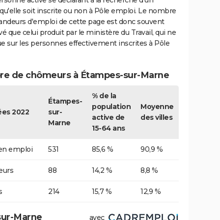
rsonne active se déclarant à la recherche d'un
qu'elle soit inscrite ou non à Pôle emploi. Le nombre
ndeurs d'emploi de cette page est donc souvent
vé que celui produit par le ministère du Travail, qui ne
e sur les personnes effectivement inscrites à Pôle
e de chômeurs à Étampes-sur-Marne
% de la
Étampes-
population
Moyenne
es 2022
sur-
active de
des villes
Marne
15-64 ans
 en emploi
531
85,6 %
90,9 %
urs
88
14,2 %
8,8 %
s
214
15,7 %
12,9 %
sur-Marne
avec