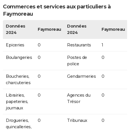
Commerces et services aux particuliers à
Faymoreau
Données
Données
Faymoreau
Faymoreau
2024
2024
Epiceries
0
Restaurants
1
Boulangeries
0
Postes de
0
police
Boucheries,
0
Gendarmeries
0
charcuteries
Librairies,
0
Agences du
0
papeteries,
Trésor
journaux
Drogueries,
0
Tribunaux
0
quincalleries,