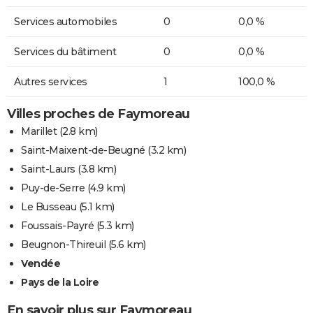
Services automobiles
0
0,0 %
Services du bâtiment
0
0,0 %
Autres services
1
100,0 %
Villes proches de Faymoreau
Marillet
(2.8 km)
Saint-Maixent-de-Beugné
(3.2 km)
Saint-Laurs
(3.8 km)
Puy-de-Serre
(4.9 km)
Le Busseau
(5.1 km)
Foussais-Payré
(5.3 km)
Beugnon-Thireuil
(5.6 km)
Vendée
Pays de la Loire
En savoir plus sur Faymoreau