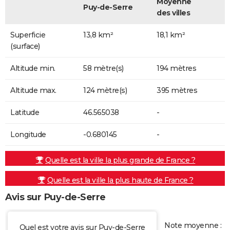
Moyenne
Puy-de-Serre
des villes
Superficie
13,8 km²
18,1 km²
(surface)
Altitude min.
58 mètre(s)
194 mètres
Altitude max.
124 mètre(s)
395 mètres
Latitude
46.565038
-
Longitude
-0.680145
-
Quelle est la ville la plus grande de France ?
Quelle est la ville la plus haute de France ?
Avis sur Puy-de-Serre
Note moyenne :
Quel est votre avis sur Puy-de-Serre