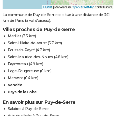
Leaflet
|
Map data ©
OpenStreetMap
contributors
La commune de Puy-de-Serre se situe à une distance de 341
km de Paris (à vol d'oiseau).
Villes proches de Puy-de-Serre
Marillet
(3.5 km)
Saint-Hilaire-de-Voust
(3.7 km)
Foussais-Payré
(4.7 km)
Saint-Maurice-des-Noues
(4.8 km)
Faymoreau
(4.9 km)
Loge-Fougereuse
(6 km)
Mervent
(6.4 km)
Vendée
Pays de la Loire
En savoir plus sur Puy-de-Serre
Salaires à Puy-de-Serre
Avis de décès à Puy-de-Serre