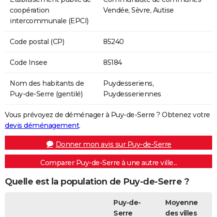
coopération
Vendée, Sèvre, Autise
intercommunale (EPCI)
Code postal (CP)
85240
Code Insee
85184
Nom des habitants de
Puydesseriens,
Puy-de-Serre (gentilé)
Puydesseriennes
Vous prévoyez de déménager à Puy-de-Serre ? Obtenez votre
devis déménagement
.
Donner mon avis sur Puy-de-Serre
Comparer Puy-de-Serre à une autre ville...
Quelle est la population de Puy-de-Serre ?
Puy-de-
Moyenne
Serre
des villes