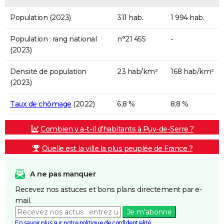
Population (2023)
311 hab.
1 994 hab.
Population : rang national
n°21 455
-
(2023)
Densité de population
23 hab/km²
168 hab/km²
(2023)
Taux de chômage
(2022)
6,8 %
8,8 %
Combien y a-t-il d'habitants à Puy-de-Serre ?
Quelle est la ville la plus peuplée de France ?
A ne pas manquer
Recevez nos astuces et bons plans directement par e-
mail.
Je m'abonne
En savoir plus sur notre politique de confidentialité