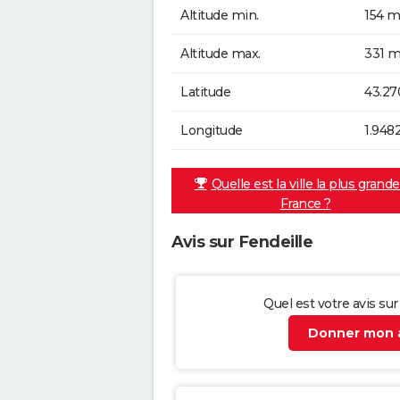
Altitude min.
154 m
Altitude max.
331 m
Latitude
43.2
Longitude
1.948
Quelle est la ville la plus grand
France ?
Avis sur Fendeille
Quel est votre avis sur
Donner mon a