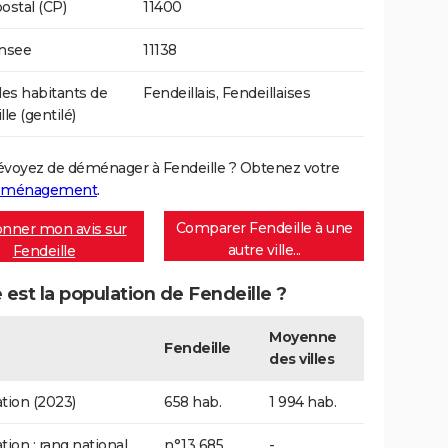
ostal (CP)
11400
Insee
11138
s habitants de
Fendeillais, Fendeillaises
le (gentilé)
évoyez de déménager à Fendeille ? Obtenez votre
déménagement
.
Comparer Fendeille à une
nner mon avis sur
autre ville...
Fendeille
 est la population de Fendeille ?
Moyenne
Fendeille
des villes
tion (2023)
658 hab.
1 994 hab.
tion : rang national
n°13 685
-