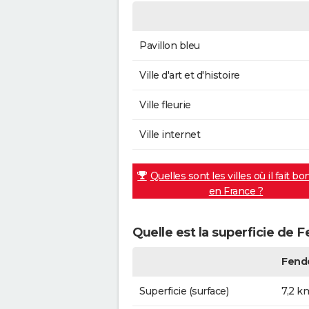
Pavillon bleu
Ville d'art et d'histoire
Ville fleurie
Ville internet
Quelles sont les villes où il fait bo
en France ?
Quelle est la superficie de F
Fende
Superficie (surface)
7,2 k