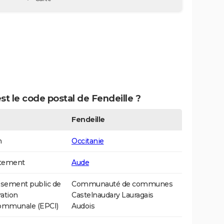
st le code postal de Fendeille ?
Fendeille
n
Occitanie
tement
Aude
ssement public de
Communauté de communes
ation
Castelnaudary Lauragais
communale (EPCI)
Audois