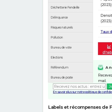
(2023)
Déchetterie Fendeille
Densit
Délinquance
(2023)
Risques naturels
Taux 
Pollution
Bureau de vote
d'hab
Elections
A n
Référendum
Recevez
Bureau de poste
mail.
J
En savoir plus sur notre politique de confiden
Labels et récompenses de F