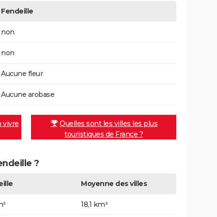
Fendeille
non
non
Aucune fleur
Aucune arobase
n vivre
Quelles sont les villes les plus
touristiques de France ?
endeille ?
ille
Moyenne des villes
m²
18,1 km²