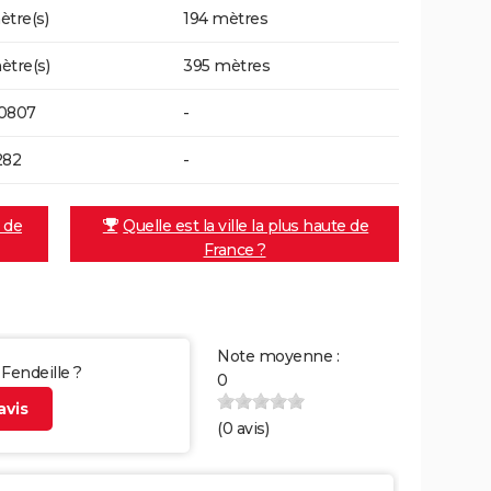
ètre(s)
194 mètres
ètre(s)
395 mètres
70807
-
282
-
e de
Quelle est la ville la plus haute de
France ?
Note moyenne :
 Fendeille ?
0
vis
(
0
avis)