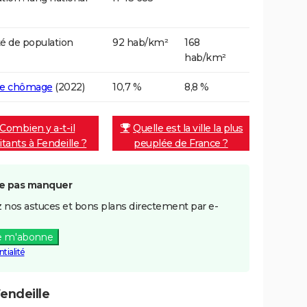
é de population
92 hab/km²
168
hab/km²
de chômage
(2022)
10,7 %
8,8 %
Combien y a-t-il
Quelle est la ville la plus
itants à Fendeille ?
peuplée de France ?
e pas manquer
 nos astuces et bons plans directement par e-
e m'abonne
tialité
endeille