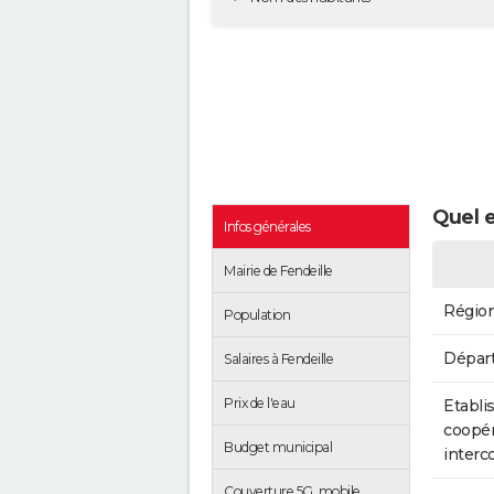
Quel e
Infos générales
Mairie de Fendeille
Régio
Population
Dépar
Salaires à Fendeille
Prix de l'eau
Etabli
coopér
Budget municipal
inter
Couverture 5G, mobile