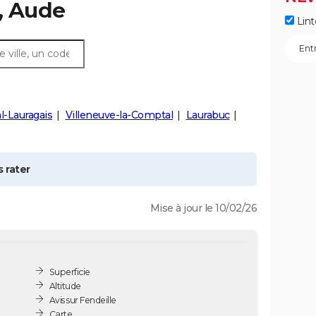
, Aude
Lint
l-Lauragais
Villeneuve-la-Comptal
Laurabuc
 rater
Mise à jour le 10/02/26
Superficie
Altitude
Avis sur Fendeille
Carte