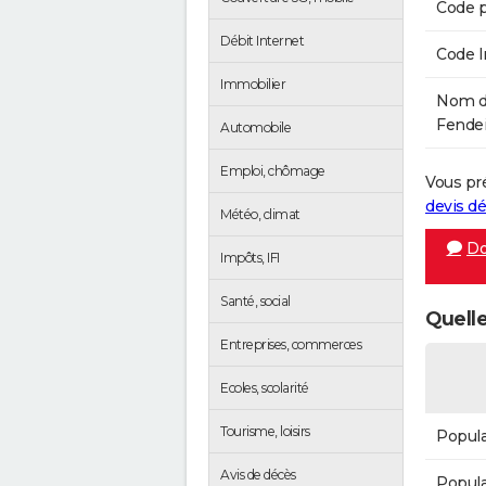
Code p
Débit Internet
Code 
Immobilier
Nom de
Fendeil
Automobile
Emploi, chômage
Vous pr
devis 
Météo, climat
Do
Impôts, IFI
Santé, social
Quelle
Entreprises, commerces
Ecoles, scolarité
Tourisme, loisirs
Popula
Avis de décès
Popula