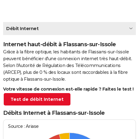
City break
Voyage de noces
Climat
Destinations
Voyage nature
Forum
+
PHOTO
GUIDES D'ACHAT
Débit Internet
BONS PLANS
Internet haut-débit à Flassans-sur-Issole
CARTE DE VOEUX
Grâce à la fibre optique, les habitants de Flassans-sur-Issole
Carte Bonne année
Carte Pâques
Carte de Noël
Carte Saint-Valentin
Carte d'anniversaire
DICTIONNAIRE
peuvent bénéficier d'une connexion internet très haut-débit.
Selon l'Autorité de Régulation des Télécommunications
Biographies
Expressions
Dictionnaire
Citations
Proverbes
PROGRAMME TV
(ARCEP), plus de 0 % des locaux sont raccordables à la fibre
optique à Flassans-sur-Issole.
COPAINS D'AVANT
Votre vitesse de connexion est-elle rapide ? Faites le test !
Se connecter
Collèges
Universités
Service militaire
S'inscrire
Lycées
Primaires
Entreprises
Avis de recherche
AVIS DE DÉCÈS
Test de débit Internet
FORUM
Débits Internet à Flassans-sur-Issole
Lifestyle
Sport
Television
Cinema
Bricolage
Culture
Auto
Voyage
Source : Ariase