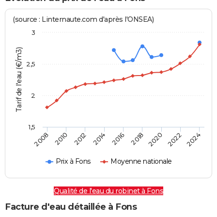
(source : Linternaute.com d'après l'ONSEA)
3
Tarif de l'eau (€/m3)
2,5
2
1,5
2016
2014
2024
2012
2022
2010
2020
2008
2018
Prix à Fons
Moyenne nationale
Qualité de l'eau du robinet à Fons
Facture d'eau détaillée à Fons