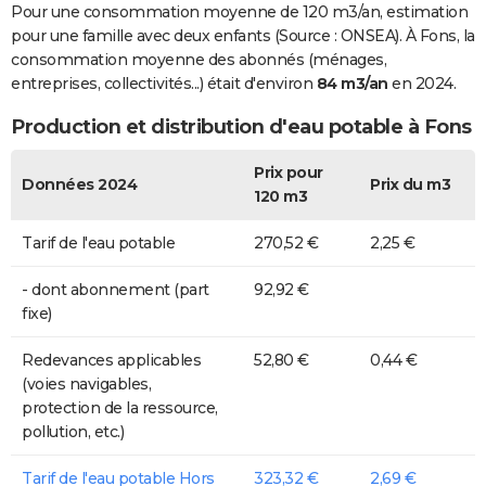
Pour une consommation moyenne de 120 m3/an, estimation
pour une famille avec deux enfants (Source : ONSEA). À Fons, la
consommation moyenne des abonnés (ménages,
entreprises, collectivités...) était d'environ
84 m3/an
en 2024.
Production et distribution d'eau potable à Fons
Prix pour
Données 2024
Prix du m3
120 m3
Tarif de l'eau potable
270,52 €
2,25 €
- dont abonnement (part
92,92 €
fixe)
Redevances applicables
52,80 €
0,44 €
(voies navigables,
protection de la ressource,
pollution, etc.)
Tarif de l'eau potable Hors
323,32 €
2,69 €