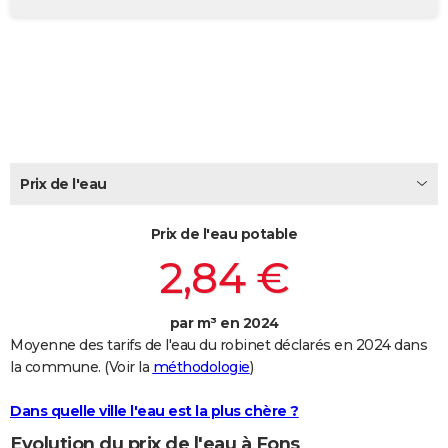
City break
Voyage de noces
Climat
Destinations
Voyage nature
Forum
+
PHOTO
GUIDES D'ACHAT
BONS PLANS
CARTE DE VOEUX
Carte Bonne année
Carte Pâques
Carte de Noël
Carte Saint-Valentin
Carte d'anniversaire
Prix de l'eau
DICTIONNAIRE
Biographies
Expressions
Dictionnaire
Citations
Proverbes
PROGRAMME TV
Prix de l'eau potable
2,84 €
COPAINS D'AVANT
Se connecter
Collèges
Universités
Service militaire
S'inscrire
Lycées
Primaires
Entreprises
Avis de recherche
AVIS DE DÉCÈS
par m³ en 2024
Moyenne des tarifs de l'eau du robinet déclarés en 2024 dans
FORUM
la commune. (Voir la
méthodologie
)
Lifestyle
Sport
Television
Cinema
Bricolage
Culture
Auto
Voyage
Dans quelle ville l'eau est la plus chère ?
Evolution du prix de l'eau à Fons