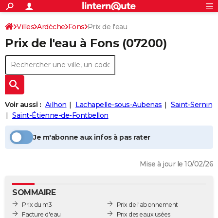
ACTUALITÉS
Connexion
S'inscrire
Villes
Ardèche
Fons
Prix de l'eau
Rechercher
Société
Education
Villes
Politique
Faits Divers
Monde
+
SPORT
Prix de l'eau à
Fons
(07200)
Football
Cyclisme
Forum
Coupe du monde 2026
Tennis
Rugby
CULTURE
TNT
Cinéma
Musique
Programme TV
Streaming
Sorties cinéma
+
FINANCE
Impôts
Immobilier
Banque
Crédit
Retraite
Epargne
Risques naturels par ville
Assurance
AUTO
Voir aussi :
Ailhon
Lachapelle-sous-Aubenas
Saint-Sernin
Réserver un essai
Berlines
Forum auto
Essais
Citadines
SUV
+
HIGH-TECH
Saint-Étienne-de-Fontbellon
Meilleur smartphone
Ordinateurs
Guide high-tech
Mobiles
Internet
Jeux vidéo
+
BRICOLAGE
Je m'abonne aux infos à pas rater
Aménagement intérieur
Cuisine
Jardinage
+
Forum
Extérieur
Salle de bains
Rangement
WEEK-END
Mise à jour le 10/02/26
Escapades
Expositions
Week-end nature
Guides de France
Patrimoine
Musées
+
LIFESTYLE
Bien-être
Mode
+
Art de vivre
Loisirs
Modes de vie
SANTE
SOMMAIRE
Prix du m3
Prix de l'abonnement
Guide de la santé
Médicaments
+
Alimentation
Maladies
Sommeil
VOYAGE
Facture d'eau
Prix des eaux usées