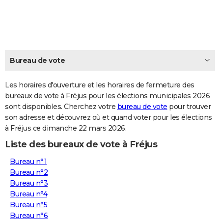
City break
Voyage de noces
Climat
Destinations
Voyage nature
Forum
+
PHOTO
GUIDES D'ACHAT
BONS PLANS
Bureau de vote
CARTE DE VOEUX
Les horaires d'ouverture et les horaires de fermeture des
Carte Bonne année
Carte Pâques
Carte de Noël
Carte Saint-Valentin
Carte d'anniversaire
DICTIONNAIRE
bureaux de vote à Fréjus pour les élections municipales 2026
sont disponibles. Cherchez votre
bureau de vote
pour trouver
Biographies
Expressions
Dictionnaire
Citations
Proverbes
PROGRAMME TV
son adresse et découvrez où et quand voter pour les élections
à Fréjus ce dimanche 22 mars 2026.
COPAINS D'AVANT
Liste des bureaux de vote à Fréjus
Se connecter
Collèges
Universités
Service militaire
S'inscrire
Lycées
Primaires
Entreprises
Avis de recherche
AVIS DE DÉCÈS
Bureau n°1
FORUM
Bureau n°2
Bureau n°3
Lifestyle
Sport
Television
Cinema
Bricolage
Culture
Auto
Voyage
Bureau n°4
Bureau n°5
Bureau n°6