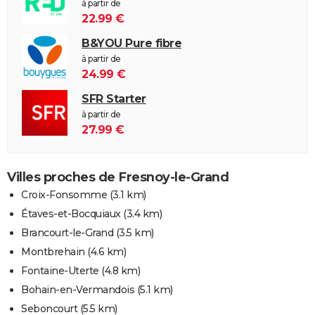
à partir de
22.99 €
B&YOU Pure fibre
à partir de
24.99 €
SFR Starter
à partir de
27.99 €
Villes proches de Fresnoy-le-Grand
Croix-Fonsomme
(3.1 km)
Étaves-et-Bocquiaux
(3.4 km)
Brancourt-le-Grand
(3.5 km)
Montbrehain
(4.6 km)
Fontaine-Uterte
(4.8 km)
Bohain-en-Vermandois
(5.1 km)
Seboncourt
(5.5 km)