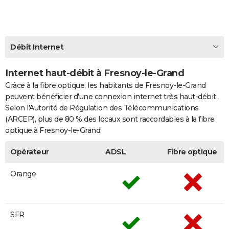
City break
Voyage de noces
Climat
Destinations
Voyage nature
Forum
+
PHOTO
GUIDES D'ACHAT
Débit Internet
BONS PLANS
Internet haut-débit à Fresnoy-le-Grand
CARTE DE VOEUX
Grâce à la fibre optique, les habitants de Fresnoy-le-Grand
Carte Bonne année
Carte Pâques
Carte de Noël
Carte Saint-Valentin
Carte d'anniversaire
DICTIONNAIRE
peuvent bénéficier d'une connexion internet très haut-débit.
Selon l'Autorité de Régulation des Télécommunications
Biographies
Expressions
Dictionnaire
Citations
Proverbes
PROGRAMME TV
(ARCEP), plus de 80 % des locaux sont raccordables à la fibre
optique à Fresnoy-le-Grand.
COPAINS D'AVANT
Opérateur
ADSL
Fibre optique
Se connecter
Collèges
Universités
Service militaire
S'inscrire
Lycées
Primaires
Entreprises
Avis de recherche
AVIS DE DÉCÈS
Orange
FORUM
Lifestyle
Sport
Television
Cinema
Bricolage
Culture
Auto
Voyage
SFR