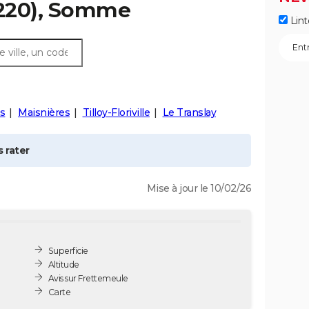
220), Somme
Lint
s
Maisnières
Tilloy-Floriville
Le Translay
 rater
Mise à jour le 10/02/26
Superficie
Altitude
Avis sur Frettemeule
Carte