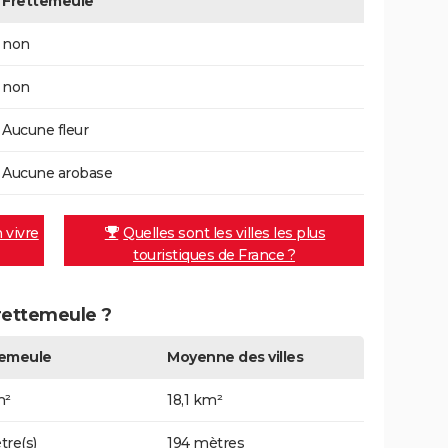
Frettemeule
non
non
Aucune fleur
Aucune arobase
n vivre
Quelles sont les villes les plus
touristiques de France ?
Frettemeule ?
temeule
Moyenne des villes
m²
18,1 km²
tre(s)
194 mètres