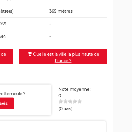
ètre(s)
395 mètres
959
-
394
-
e de
Quelle est la ville la plus haute de
France ?
Note moyenne :
Frettemeule ?
0
vis
(
0
avis)