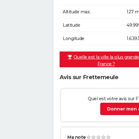
Altitude max.
127 m
Latitude
49.99
Longitude
1.639
Quelle est la ville la plus grand
France ?
Avis sur Frettemeule
Quel est votre avis sur 
Donner mon a
Ma note