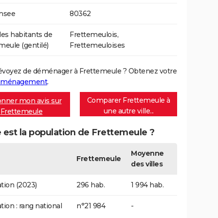
Insee
80362
s habitants de
Frettemeulois,
meule (gentilé)
Frettemeuloises
évoyez de déménager à Frettemeule ? Obtenez votre
déménagement
.
Comparer Frettemeule à
nner mon avis sur
une autre ville...
Frettemeule
 est la population de Frettemeule ?
Moyenne
Frettemeule
des villes
tion (2023)
296 hab.
1 994 hab.
tion : rang national
n°21 984
-