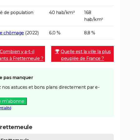
é de population
40 hab/km²
168
hab/km²
de chômage
(2022)
6,0 %
8,8 %
Combien y a-t-il
Quelle est la ville la plus
ants à Frettemeule ?
peuplée de France ?
e pas manquer
 nos astuces et bons plans directement par e-
e m'abonne
tialité
Frettemeule