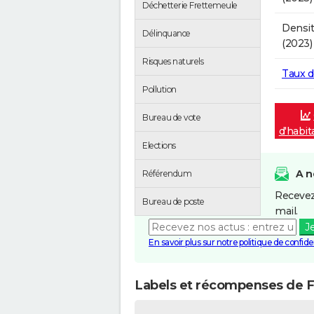
Déchetterie Frettemeule
Densit
Délinquance
(2023)
Risques naturels
Taux 
Pollution
Bureau de vote
d'habit
Elections
A n
Référendum
Recevez
Bureau de poste
mail.
J
En savoir plus sur notre politique de confiden
Labels et récompenses de 