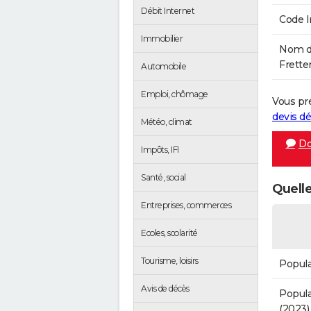
Débit Internet
Code 
Immobilier
Nom de
Frette
Automobile
Emploi, chômage
Vous pr
devis 
Météo, climat
Do
Impôts, IFI
Santé, social
Quelle
Entreprises, commerces
Ecoles, scolarité
Tourisme, loisirs
Popula
Avis de décès
Popula
(2023)