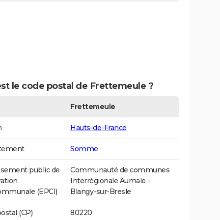
st le code postal de Frettemeule ?
Frettemeule
n
Hauts-de-France
tement
Somme
ssement public de
Communauté de communes
ation
Interrégionale Aumale -
communale (EPCI)
Blangy-sur-Bresle
ostal (CP)
80220