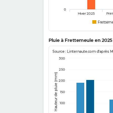
0
Hiver 2025
Pri
Frettem
Pluie à Frettemeule en 2025
Source : Linternaute.com d'après 
300
250
Hauteur de pluie (mm)
200
150
100