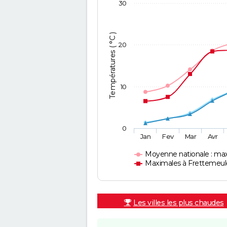
30
Températures ( °C )
20
10
0
Jan
Fev
Mar
Avr
Moyenne nationale : ma
Maximales à Frettemeul
Les villes les plus chaudes