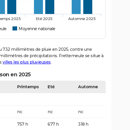
temps 2025
Eté 2025
Automne 2025
eule
Moyenne nationale
732 millimètres de pluie en 2025, contre une
illimètres de précipitations. Frettemeule se situe à
es
villes les plus pluvieuses
.
ison en 2025
Printemps
Eté
Automne
nc
nc
nc
757 h
677 h
318 h