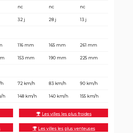
nc
nc
nc
32 j
28 j
13 j
m
116 mm
165 mm
261 mm
mm
153 mm
190 mm
225 mm
/h
72 km/h
83 km/h
90 km/h
m/h
148 km/h
140 km/h
155 km/h
Les villes les plus froides
s
Les villes les plus venteuses