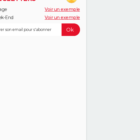
age
Voir un exemple
k-End
Voir un exemple