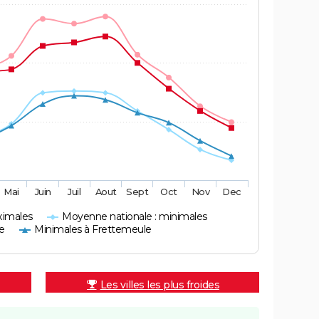
Mai
Juin
Juil
Aout
Sept
Oct
Nov
Dec
ximales
Moyenne nationale : minimales
e
Minimales à Frettemeule
Les villes les plus froides