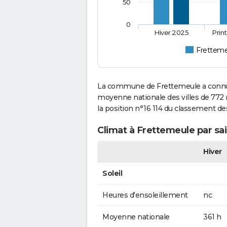
50
0
Hiver 2025
Prin
Frettem
La commune de Frettemeule a connu 
moyenne nationale des villes de 772 m
la position n°16 114 du classement d
Climat à Frettemeule par sa
Hiver
Soleil
Heures d'ensoleillement
nc
Moyenne nationale
361 h