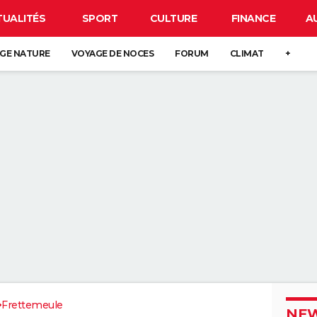
TUALITÉS
SPORT
CULTURE
FINANCE
A
GE NATURE
VOYAGE DE NOCES
FORUM
CLIMAT
+
Frettemeule
NEW