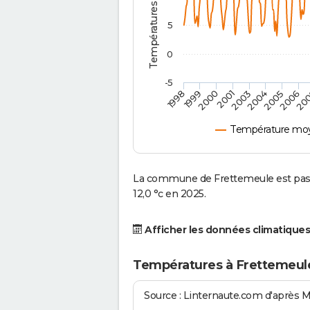
5
0
-5
2001
2003
2004
2005
1998
2006
1999
20
2000
Température moy
La commune de Frettemeule est pass
12,0 °c en 2025.
Afficher les données climatiques
Températures à Frettemeul
Source : Linternaute.com d'après 