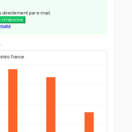
 directement par e-mail.
e m'abonne
tialité
Météo France