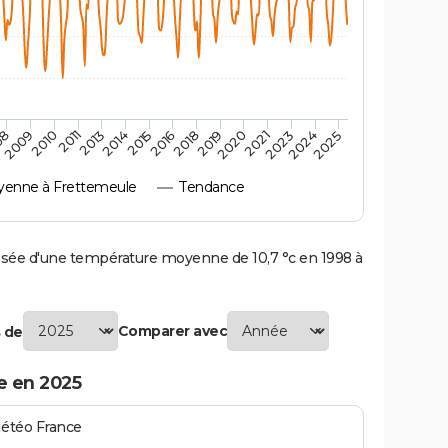
2010
2019
2011
2020
2013
2021
2023
2014
2015
2024
08
2016
2025
2009
2018
enne à Frettemeule
Tendance
ée d'une température moyenne de 10,7 °c en 1998 à
Comparer avec
 de
e en 2025
Météo France