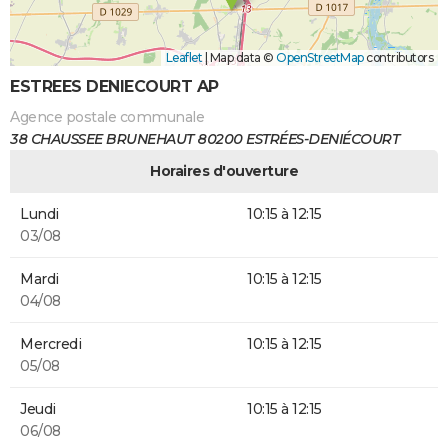
Leaflet
|
Map data ©
OpenStreetMap
contributors
ESTREES DENIECOURT AP
Agence postale communale
38 CHAUSSEE BRUNEHAUT 80200 ESTRÉES-DENIÉCOURT
Horaires d'ouverture
Lundi
10:15 à 12:15
03/08
Mardi
10:15 à 12:15
04/08
Mercredi
10:15 à 12:15
05/08
Jeudi
10:15 à 12:15
06/08