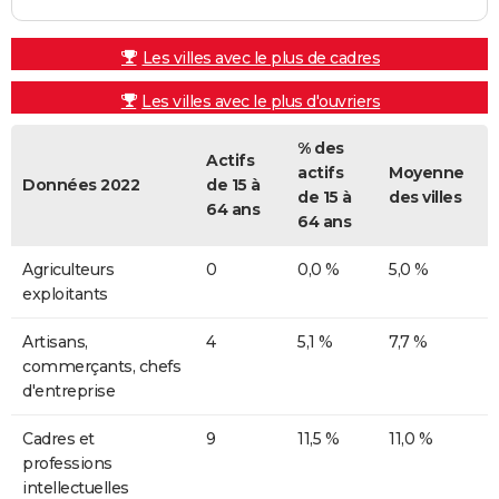
Les villes avec le plus de cadres
Les villes avec le plus d'ouvriers
% des
Actifs
actifs
Moyenne
Données 2022
de 15 à
de 15 à
des villes
64 ans
64 ans
Agriculteurs
0
0,0 %
5,0 %
exploitants
Artisans,
4
5,1 %
7,7 %
commerçants, chefs
d'entreprise
Cadres et
9
11,5 %
11,0 %
professions
intellectuelles