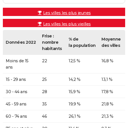
Les villes les plus jeunes
Les villes les plus vieilles
Frise :
% de
Moyenne
Données 2022
nombre
la population
des villes
habitants
Moins de 15
22
12,5 %
16,8 %
ans
15 - 29 ans
25
14,2 %
13,1 %
30 - 44 ans
28
15,9 %
17,8 %
45 - 59 ans
35
19,9 %
21,8 %
60 - 74 ans
46
26,1 %
21,3 %