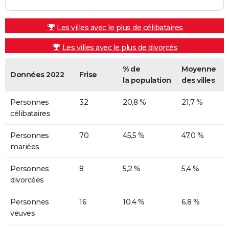
Les villes avec le plus de célibataires
Les villes avec le plus de divorcés
% de
Moyenne
Données 2022
Frise
la population
des villes
Personnes
32
20,8 %
21,7 %
célibataires
Personnes
70
45,5 %
47,0 %
mariées
Personnes
8
5,2 %
5,4 %
divorcées
Personnes
16
10,4 %
6,8 %
veuves