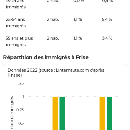
15-24 ans
0 hab.
0,0 %
0,9 %
immigrés
25-54 ans
2 hab.
1,1 %
5,4 %
immigrés
55 ans et plus
2 hab.
1,1 %
3,4 %
immigrés
Répartition des immigrés à Frise
Données 2022 (source : Linternaute.com d'après
l'Insee)
1,25
1
Nombre d'immigrés
0,75
0,5