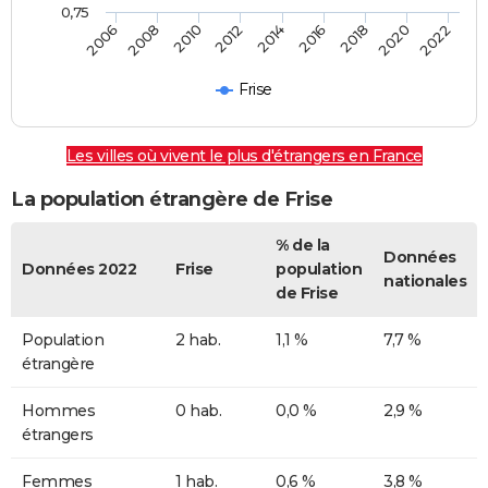
0,75
2012
2014
2016
2018
2020
2022
2006
2008
2010
Frise
Les villes où vivent le plus d'étrangers en France
La population étrangère de Frise
% de la
Données
Données 2022
Frise
population
nationales
de Frise
Population
2 hab.
1,1 %
7,7 %
étrangère
Hommes
0 hab.
0,0 %
2,9 %
étrangers
Femmes
1 hab.
0,6 %
3,8 %