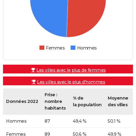
Femmes
Hommes
Les villes avec le plus de femmes
Les villes avec le plus d'hommes
Frise :
% de
Moyenne
Données 2022
nombre
la population
des villes
habitants
Hommes
87
49,4 %
50,1 %
Femmes
89
50,6 %
49,9 %