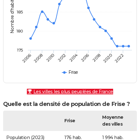
Nombre d'habitants
185
180
175
2006
2008
2010
2012
2014
2016
2018
2020
2022
Frise
Les villes les plus peuplées de France
Quelle est la densité de population de Frise ?
Moyenne
Frise
des villes
Population (2023)
176 hab.
1 994 hab.