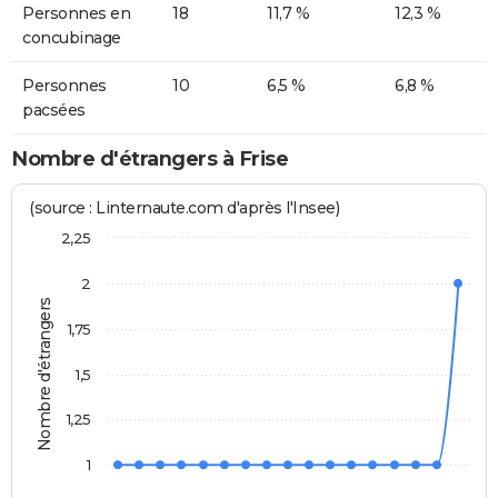
Personnes en
18
11,7 %
12,3 %
concubinage
Personnes
10
6,5 %
6,8 %
pacsées
Nombre d'étrangers à Frise
(source : Linternaute.com d'après l'Insee)
2,25
2
Nombre d'étrangers
1,75
1,5
1,25
1