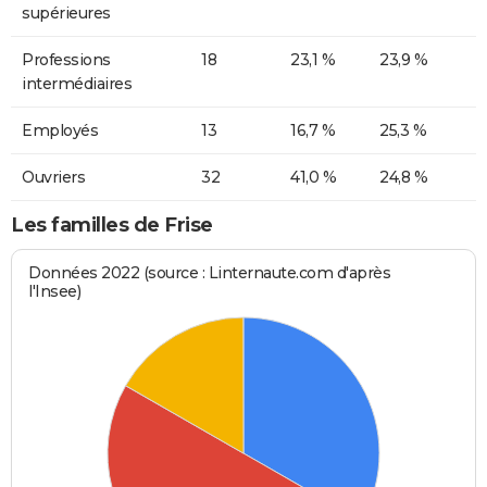
supérieures
Professions
18
23,1 %
23,9 %
intermédiaires
Employés
13
16,7 %
25,3 %
Ouvriers
32
41,0 %
24,8 %
Les familles de Frise
Données 2022 (source : Linternaute.com d'après
l'Insee)