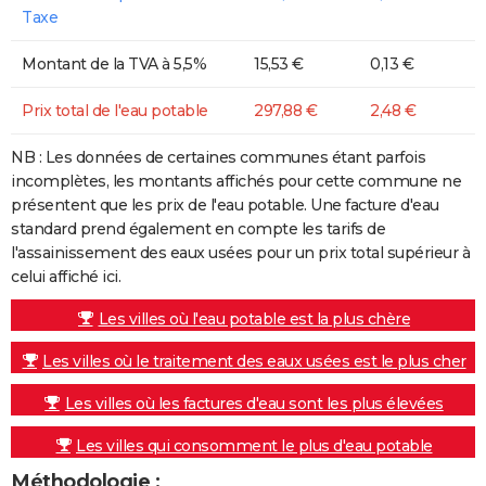
Taxe
Montant de la TVA à 5,5%
15,53 €
0,13 €
Prix total de l'eau potable
297,88 €
2,48 €
NB : Les données de certaines communes étant parfois
incomplètes, les montants affichés pour cette commune ne
présentent que les prix de l'eau potable. Une facture d'eau
standard prend également en compte les tarifs de
l'assainissement des eaux usées pour un prix total supérieur à
celui affiché ici.
Les villes où l'eau potable est la plus chère
Les villes où le traitement des eaux usées est le plus cher
Les villes où les factures d'eau sont les plus élevées
Les villes qui consomment le plus d'eau potable
Méthodologie :