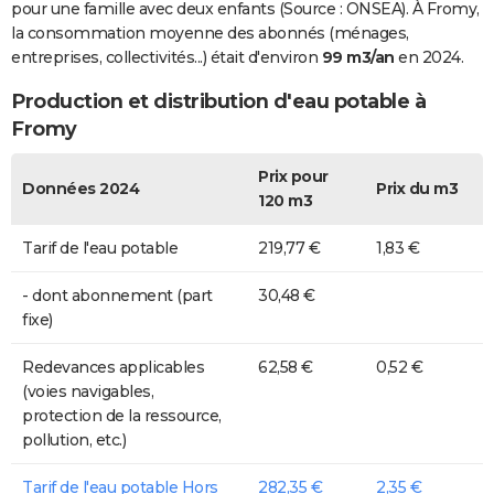
pour une famille avec deux enfants (Source : ONSEA). À Fromy,
la consommation moyenne des abonnés (ménages,
entreprises, collectivités...) était d'environ
99 m3/an
en 2024.
Production et distribution d'eau potable à
Fromy
Prix pour
Données 2024
Prix du m3
120 m3
Tarif de l'eau potable
219,77 €
1,83 €
- dont abonnement (part
30,48 €
fixe)
Redevances applicables
62,58 €
0,52 €
(voies navigables,
protection de la ressource,
pollution, etc.)
Tarif de l'eau potable Hors
282,35 €
2,35 €