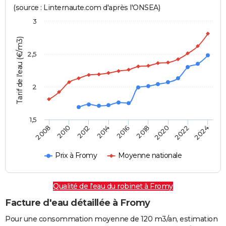
(source : Linternaute.com d'après l'ONSEA)
3
Tarif de l'eau (€/m3)
2,5
2
1,5
2016
2014
2024
2012
2022
2010
2020
2008
2018
Prix à Fromy
Moyenne nationale
Qualité de l'eau du robinet à Fromy
Facture d'eau détaillée à Fromy
Pour une consommation moyenne de 120 m3/an, estimation