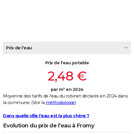
City break
Voyage de noces
Climat
Destinations
Voyage nature
Forum
+
PHOTO
GUIDES D'ACHAT
BONS PLANS
CARTE DE VOEUX
Prix de l'eau
Carte Bonne année
Carte Pâques
Carte de Noël
Carte Saint-Valentin
Carte d'anniversaire
DICTIONNAIRE
Prix de l'eau potable
Biographies
Expressions
Dictionnaire
Citations
Proverbes
PROGRAMME TV
2,48 €
COPAINS D'AVANT
par m³ en 2024
Se connecter
Collèges
Universités
Service militaire
S'inscrire
Lycées
Primaires
Entreprises
Avis de recherche
AVIS DE DÉCÈS
Moyenne des tarifs de l'eau du robinet déclarés en 2024 dans
la commune. (Voir la
méthodologie
)
FORUM
Lifestyle
Sport
Television
Cinema
Bricolage
Culture
Auto
Voyage
Dans quelle ville l'eau est la plus chère ?
Evolution du prix de l'eau à Fromy