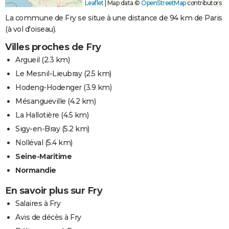
Leaflet
|
Map data ©
OpenStreetMap
contributors
La commune de Fry se situe à une distance de 94 km de Paris
(à vol d'oiseau).
Villes proches de Fry
Argueil
(2.3 km)
Le Mesnil-Lieubray
(2.5 km)
Hodeng-Hodenger
(3.9 km)
Mésangueville
(4.2 km)
La Hallotière
(4.5 km)
Sigy-en-Bray
(5.2 km)
Nolléval
(5.4 km)
Seine-Maritime
Normandie
En savoir plus sur Fry
Salaires à Fry
Avis de décès à Fry