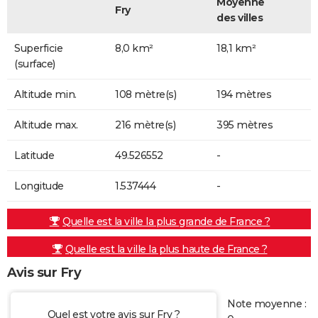
Moyenne
Fry
des villes
Superficie
8,0 km²
18,1 km²
(surface)
Altitude min.
108 mètre(s)
194 mètres
Altitude max.
216 mètre(s)
395 mètres
Latitude
49.526552
-
Longitude
1.537444
-
Quelle est la ville la plus grande de France ?
Quelle est la ville la plus haute de France ?
Avis sur Fry
Note moyenne :
Quel est votre avis sur Fry ?