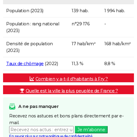
Population (2023)
139 hab.
1 994 hab.
Population : rang national
n°29 176
-
(2023)
Densité de population
17 hab/km²
168 hab/km²
(2023)
Taux de chômage
(2022)
11,3 %
8,8 %
Combien y a-t-il d'habitants à Fry ?
Quelle est la ville la plus peuplée de France ?
A ne pas manquer
Recevez nos astuces et bons plans directement par e-
mail.
Je m'abonne
En savoir plus sur notre politique de confidentialité