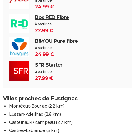
à partir de
24.99 €
Box RED Fibre
à partir de
22.99 €
B&YOU Pure fibre
à partir de
24.99 €
SFR Starter
à partir de
27.99 €
Villes proches de Fustignac
Montégut-Bourjac
(2.2 km)
Lussan-Adeilhac
(2.6 km)
Castelnau-Picampeau
(2.7 km)
Casties-Labrande
(3 km)