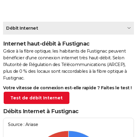
City break
Voyage de noces
Climat
Destinations
Voyage nature
Forum
+
PHOTO
GUIDES D'ACHAT
Débit Internet
BONS PLANS
Internet haut-débit à Fustignac
CARTE DE VOEUX
Grâce à la fibre optique, les habitants de Fustignac peuvent
Carte Bonne année
Carte Pâques
Carte de Noël
Carte Saint-Valentin
Carte d'anniversaire
DICTIONNAIRE
bénéficier d'une connexion internet très haut-débit. Selon
l'Autorité de Régulation des Télécommunications (ARCEP),
Biographies
Expressions
Dictionnaire
Citations
Proverbes
PROGRAMME TV
plus de 0 % des locaux sont raccordables à la fibre optique à
Fustignac.
COPAINS D'AVANT
Votre vitesse de connexion est-elle rapide ? Faites le test !
Se connecter
Collèges
Universités
Service militaire
S'inscrire
Lycées
Primaires
Entreprises
Avis de recherche
AVIS DE DÉCÈS
Test de débit Internet
FORUM
Débits Internet à Fustignac
Lifestyle
Sport
Television
Cinema
Bricolage
Culture
Auto
Voyage
Source : Ariase