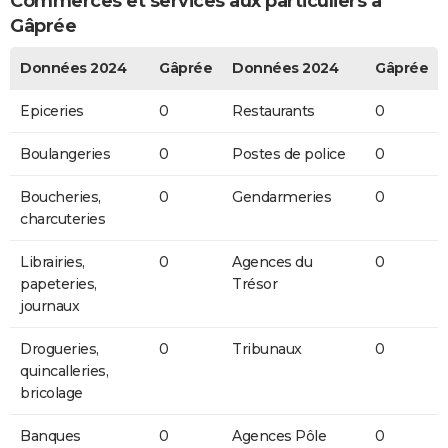
Commerces et services aux particuliers à
Gâprée
Données 2024
Gâprée
Données 2024
Gâprée
Epiceries
0
Restaurants
0
Boulangeries
0
Postes de police
0
Boucheries,
0
Gendarmeries
0
charcuteries
Librairies,
0
Agences du
0
papeteries,
Trésor
journaux
Drogueries,
0
Tribunaux
0
quincalleries,
bricolage
Banques
0
Agences Pôle
0