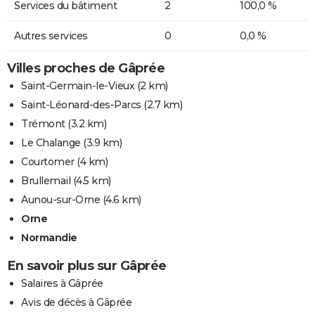
Services du bâtiment
2
100,0 %
Autres services
0
0,0 %
Villes proches de Gâprée
Saint-Germain-le-Vieux
(2 km)
Saint-Léonard-des-Parcs
(2.7 km)
Trémont
(3.2 km)
Le Chalange
(3.9 km)
Courtomer
(4 km)
Brullemail
(4.5 km)
Aunou-sur-Orne
(4.6 km)
Orne
Normandie
En savoir plus sur Gâprée
Salaires à Gâprée
Avis de décès à Gâprée