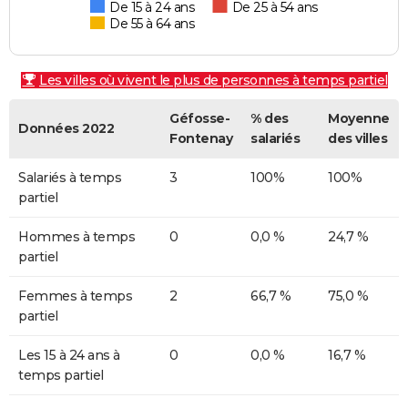
De 15 à 24 ans
De 25 à 54 ans
De 55 à 64 ans
Les villes où vivent le plus de personnes à temps partiel
Géfosse-
% des
Moyenne
Données 2022
Fontenay
salariés
des villes
Salariés à temps
3
100%
100%
partiel
Hommes à temps
0
0,0 %
24,7 %
partiel
Femmes à temps
2
66,7 %
75,0 %
partiel
Les 15 à 24 ans à
0
0,0 %
16,7 %
temps partiel