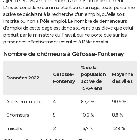
âgée de 15 à 64 ans et s'entend au sens du recensement.
L'Insee considère comme étant au chômage, toute personne
active se déclarant à la recherche d'un emploi, qu'elle soit
inscrite ou non à Pôle emploi. Le nombre de demandeurs
d'emploi de cette page est donc souvent plus élevé que celui
produit par le ministère du Travail, qui ne porte que sur les
personnes effectivement inscrites à Pôle emploi.
Nombre de chômeurs à Géfosse-Fontenay
% de la
Géfosse-
population
Moyenne
Données 2022
Fontenay
active de
des villes
15-64 ans
Actifs en emploi
41
87,2 %
90,9 %
Chômeurs
5
10,6 %
8,8 %
Inactifs
21
15,7 %
12,9 %