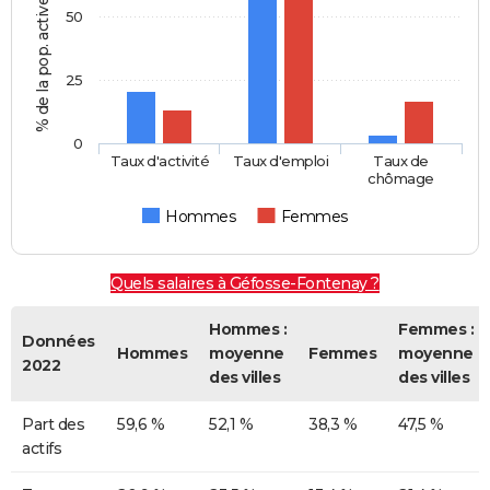
% de la pop. active de 15-64 ans
50
25
0
Taux d'activité
Taux d'emploi
Taux de
chômage
Hommes
Femmes
Quels salaires à Géfosse-Fontenay ?
Hommes :
Femmes :
Données
Hommes
moyenne
Femmes
moyenne
2022
des villes
des villes
Part des
59,6 %
52,1 %
38,3 %
47,5 %
actifs