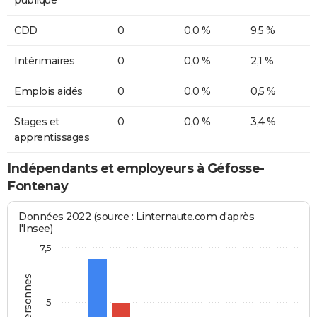
CDD
0
0,0 %
9,5 %
Intérimaires
0
0,0 %
2,1 %
Emplois aidés
0
0,0 %
0,5 %
Stages et
0
0,0 %
3,4 %
apprentissages
Indépendants et employeurs à Géfosse-
Fontenay
Données 2022 (source : Linternaute.com d'après
l'Insee)
7,5
5