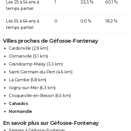
Les 25 à 54 ans à
1
33,3 %
60,1 %
temps partiel
Les 55 à 64 ans à
0
0,0 %
18,2 %
temps partiel
Villes proches de Géfosse-Fontenay
Cardonville
(2.9 km)
Osmanville
(3.1 km)
Grandcamp-Maisy
(3.3 km)
Saint-Germain-du-Pert
(4.6 km)
La Cambe
(5.8 km)
Isigny-sur-Mer
(6.3 km)
Cricqueville-en-Bessin
(6.5 km)
Calvados
Normandie
En savoir plus sur Géfosse-Fontenay
Salaires à Géfosse-Fontenay