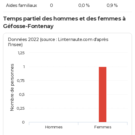
Aides familiaux
0
0,0 %
0,9 %
Temps partiel des hommes et des femmes à
Géfosse-Fontenay
Données 2022 (source : Linternaute.com d'après
l'Insee)
1,25
Nombre de personnes
1
0,75
0,5
0,25
0
Hommes
Femmes