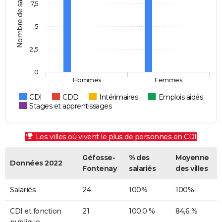
Nombre de salariés
7,5
5
2,5
0
Hommes
Femmes
CDI
CDD
Intérimaires
Emplois aidés
Stages et apprentissages
Les villes où vivent le plus de personnes en CDI
Géfosse-
% des
Moyenne
Données 2022
Fontenay
salariés
des villes
Salariés
24
100%
100%
CDI et fonction
21
100,0 %
84,6 %
publique