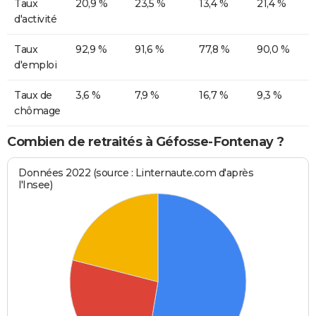
Taux
20,9 %
23,5 %
13,4 %
21,4 %
d'activité
Taux
92,9 %
91,6 %
77,8 %
90,0 %
d'emploi
Taux de
3,6 %
7,9 %
16,7 %
9,3 %
chômage
Combien de retraités à Géfosse-Fontenay ?
Données 2022 (source : Linternaute.com d'après
l'Insee)