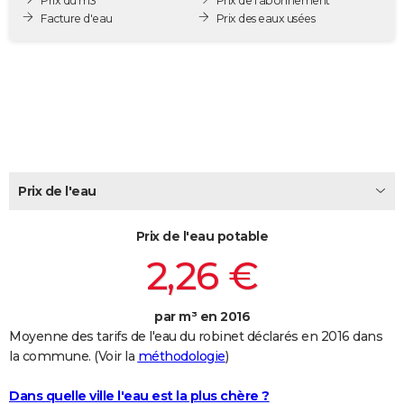
Prix du m3
Prix de l'abonnement
City break
Voyage de noces
Climat
Destinations
Voyage nature
Forum
+
Facture d'eau
Prix des eaux usées
PHOTO
GUIDES D'ACHAT
BONS PLANS
CARTE DE VOEUX
Carte Bonne année
Carte Pâques
Carte de Noël
Carte Saint-Valentin
Carte d'anniversaire
DICTIONNAIRE
Prix de l'eau
Biographies
Expressions
Dictionnaire
Citations
Proverbes
PROGRAMME TV
Prix de l'eau potable
COPAINS D'AVANT
2,26 €
Se connecter
Collèges
Universités
Service militaire
S'inscrire
Lycées
Primaires
Entreprises
Avis de recherche
AVIS DE DÉCÈS
FORUM
par m³ en 2016
Moyenne des tarifs de l'eau du robinet déclarés en 2016 dans
Lifestyle
Sport
Television
Cinema
Bricolage
Culture
Auto
Voyage
la commune. (Voir la
méthodologie
)
Dans quelle ville l'eau est la plus chère ?