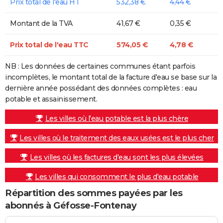
Prix total de l'eau HT
532,38 €
4,44 €
Montant de la TVA
41,67 €
0,35 €
Prix total de l'eau TTC
574,05 €
4,78 €
NB : Les données de certaines communes étant parfois
incomplètes, le montant total de la facture d'eau se base sur la
dernière année possédant des données complètes : eau
potable et assainissement.
Les villes où l'eau potable est la plus chère
Les villes où le traitement des eaux usées est le plus cher
Les villes où les factures d'eau sont les plus élevées
Les villes qui consomment le plus d'eau potable
Répartition des sommes payées par les
abonnés à Géfosse-Fontenay