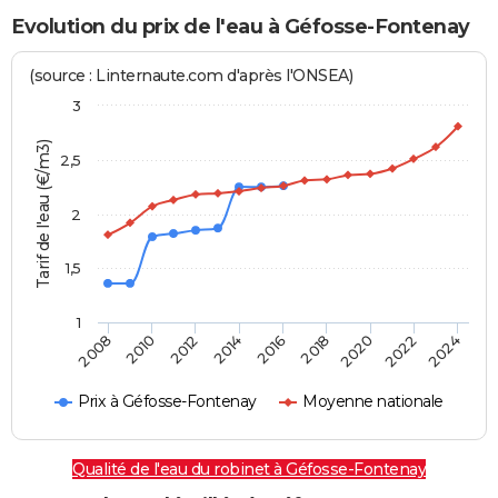
Evolution du prix de l'eau à Géfosse-Fontenay
(source : Linternaute.com d'après l'ONSEA)
3
Tarif de l'eau (€/m3)
2,5
2
1,5
1
2016
2014
2024
2012
2022
2010
2020
2008
2018
Prix à Géfosse-Fontenay
Moyenne nationale
Qualité de l'eau du robinet à Géfosse-Fontenay