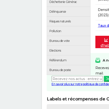
Déchetterie Générac
Densit
Délinquance
(2023)
Risques naturels
Taux 
Pollution
Bureau de vote
d'hab
Elections
A n
Référendum
Recevez
Bureau de poste
mail.
J
En savoir plus sur notre politique de confiden
Labels et récompenses de 