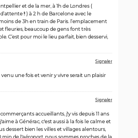
pellier et de la mer, à 1h de Londres (
’attente !! ) à 2 h de Barcelone avec le
oins de 3h en train de Paris. l’emplacement
 et fleuries, beaucoup de gens font très
e. C’est pour moi le lieu parfait, bien desservi,
Signaler
s venu une fois et venir y vivre serait un plaisir
Signaler
t commerçants accueillants, j'y vis depuis 11 ans
'aime à Générac, c'est aussi à la fois le calme et
 dessert bien les villes et villages alentours,
 10 min de l'aéroport, nous sommes proches de la