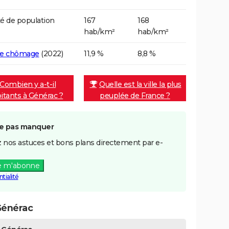
é de population
167
168
hab/km²
hab/km²
de chômage
(2022)
11,9 %
8,8 %
Combien y a-t-il
Quelle est la ville la plus
itants à Générac ?
peuplée de France ?
e pas manquer
 nos astuces et bons plans directement par e-
e m'abonne
tialité
Générac