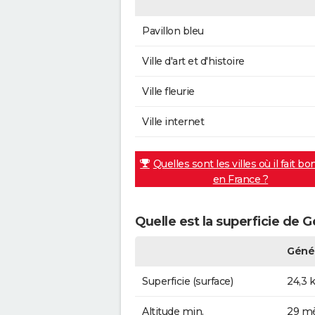
Pavillon bleu
Ville d'art et d'histoire
Ville fleurie
Ville internet
Quelles sont les villes où il fait bo
en France ?
Quelle est la superficie de 
Géné
Superficie (surface)
24,3 
Altitude min.
29 mè