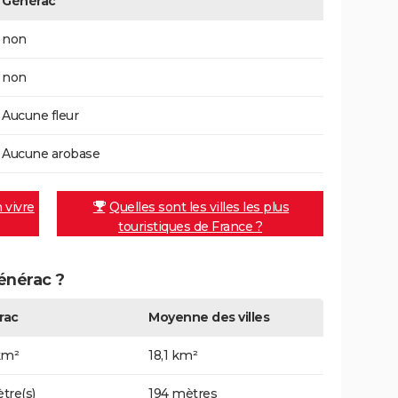
Générac
non
non
Aucune fleur
Aucune arobase
n vivre
Quelles sont les villes les plus
touristiques de France ?
Générac ?
rac
Moyenne des villes
km²
18,1 km²
tre(s)
194 mètres