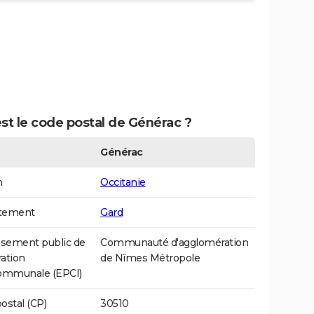
st le code postal de Générac ?
Générac
n
Occitanie
tement
Gard
ssement public de
Communauté d'agglomération
ation
de Nîmes Métropole
communale (EPCI)
ostal (CP)
30510