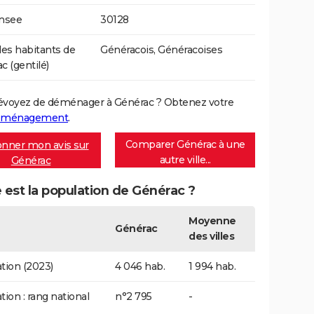
Insee
30128
s habitants de
Généracois, Généracoises
c (gentilé)
évoyez de déménager à Générac ? Obtenez votre
déménagement
.
Comparer Générac à une
nner mon avis sur
autre ville...
Générac
 est la population de Générac ?
Moyenne
Générac
des villes
tion (2023)
4 046 hab.
1 994 hab.
tion : rang national
n°2 795
-