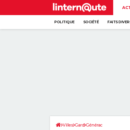
AC
POLITIQUE
SOCIÉTÉ
FAITS DIVER
Villes
Gard
Générac