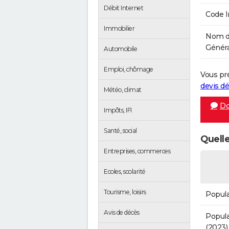
Débit Internet
Code 
Immobilier
Nom de
Généra
Automobile
Emploi, chômage
Vous pr
devis 
Météo, climat
Do
Impôts, IFI
Santé, social
Quelle
Entreprises, commerces
Ecoles, scolarité
Tourisme, loisirs
Popula
Avis de décès
Popula
(2023)