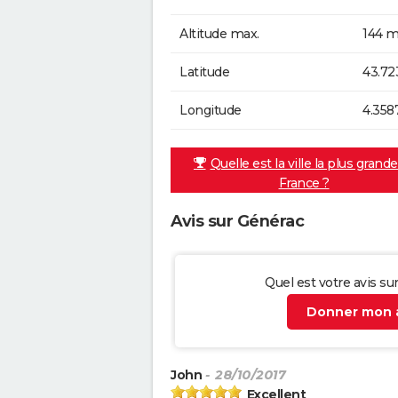
Altitude max.
144 m
Latitude
43.72
Longitude
4.358
Quelle est la ville la plus grand
France ?
Avis sur Générac
Quel est votre avis su
Donner mon a
John
- 28/10/2017
Excellent