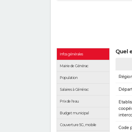
Quel e
Infos générales
Mairie de Générac
Régio
Population
Dépar
Salaires à Générac
Prix de l'eau
Etabli
coopér
Budget municipal
inter
Couverture 5G, mobile
Code p