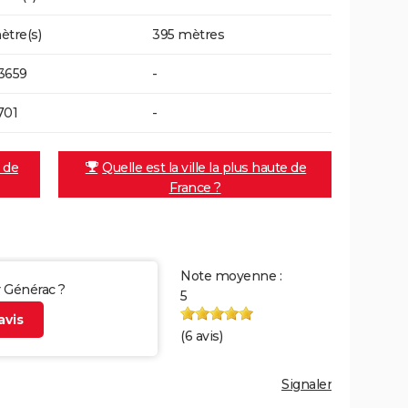
ètre(s)
395 mètres
3659
-
701
-
e de
Quelle est la ville la plus haute de
France ?
Note moyenne :
r Générac ?
5
vis
(
6
avis)
Signaler