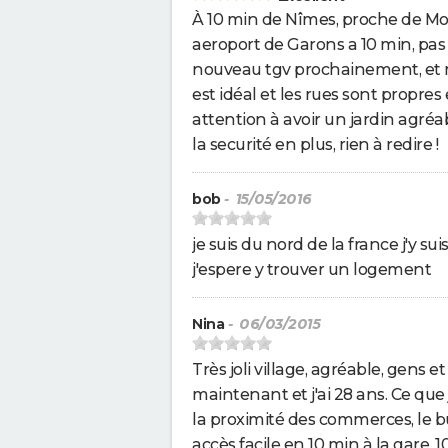
À 10 min de Nîmes, proche de Mont
aeroport de Garons a 10 min, pas d
nouveau tgv prochainement, et m
est idéal et les rues sont propres
attention à avoir un jardin agréabl
la securité en plus, rien à redire !
bob
- 15/05/2016
je suis du nord de la france j'y sui
j'espere y trouver un logement
Nina
- 06/03/2015
Très joli village, agréable, gens e
maintenant et j'ai 28 ans. Ce que j
la proximité des commerces, le bus
accès facile en 10 min à la gare,