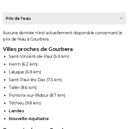
City break
Voyage de noces
Climat
Destinations
Voyage nature
Forum
+
PHOTO
Prix de l'eau
GUIDES D'ACHAT
BONS PLANS
Aucune donnée n'est actuellement disponible concernant le
prix de l'eau à Gourbera.
CARTE DE VOEUX
Villes proches de Gourbera
Carte Bonne année
Carte Pâques
Carte de Noël
Carte Saint-Valentin
Carte d'anniversaire
DICTIONNAIRE
Saint-Vincent-de-Paul
(5.9 km)
Biographies
Expressions
Dictionnaire
Citations
Proverbes
Herm
(6.2 km)
PROGRAMME TV
Laluque
(6.9 km)
COPAINS D'AVANT
Saint-Paul-lès-Dax
(7.3 km)
Se connecter
Collèges
Universités
Service militaire
S'inscrire
Lycées
Primaires
Entreprises
Avis de recherche
Taller
(8.6 km)
AVIS DE DÉCÈS
Pontonx-sur-l'Adour
(8.7 km)
FORUM
Téthieu
(9.8 km)
Lifestyle
Sport
Television
Cinema
Bricolage
Culture
Auto
Voyage
Landes
Nouvelle-Aquitaine