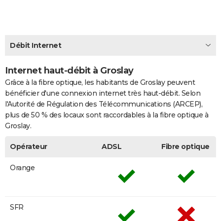
City break
Voyage de noces
Climat
Destinations
Voyage nature
Forum
+
PHOTO
GUIDES D'ACHAT
Débit Internet
BONS PLANS
Internet haut-débit à Groslay
CARTE DE VOEUX
Grâce à la fibre optique, les habitants de Groslay peuvent
Carte Bonne année
Carte Pâques
Carte de Noël
Carte Saint-Valentin
Carte d'anniversaire
DICTIONNAIRE
bénéficier d'une connexion internet très haut-débit. Selon
l'Autorité de Régulation des Télécommunications (ARCEP),
Biographies
Expressions
Dictionnaire
Citations
Proverbes
PROGRAMME TV
plus de 50 % des locaux sont raccordables à la fibre optique à
Groslay.
COPAINS D'AVANT
Opérateur
ADSL
Fibre optique
Se connecter
Collèges
Universités
Service militaire
S'inscrire
Lycées
Primaires
Entreprises
Avis de recherche
AVIS DE DÉCÈS
Orange
FORUM
Lifestyle
Sport
Television
Cinema
Bricolage
Culture
Auto
Voyage
SFR