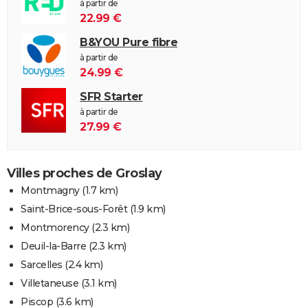
à partir de
22.99 €
B&YOU Pure fibre
à partir de
24.99 €
SFR Starter
à partir de
27.99 €
Villes proches de Groslay
Montmagny
(1.7 km)
Saint-Brice-sous-Forêt
(1.9 km)
Montmorency
(2.3 km)
Deuil-la-Barre
(2.3 km)
Sarcelles
(2.4 km)
Villetaneuse
(3.1 km)
Piscop
(3.6 km)