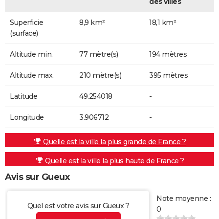
des villes
Superficie
8,9 km²
18,1 km²
(surface)
Altitude min.
77 mètre(s)
194 mètres
Altitude max.
210 mètre(s)
395 mètres
Latitude
49.254018
-
Longitude
3.906712
-
Quelle est la ville la plus grande de France ?
Quelle est la ville la plus haute de France ?
Avis sur Gueux
Note moyenne :
Quel est votre avis sur Gueux ?
0