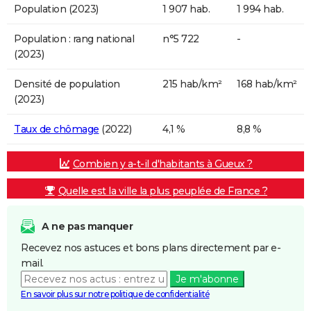
Population (2023)
1 907 hab.
1 994 hab.
Population : rang national
n°5 722
-
(2023)
Densité de population
215 hab/km²
168 hab/km²
(2023)
Taux de chômage
(2022)
4,1 %
8,8 %
Combien y a-t-il d'habitants à Gueux ?
Quelle est la ville la plus peuplée de France ?
A ne pas manquer
Recevez nos astuces et bons plans directement par e-
mail.
Je m'abonne
En savoir plus sur notre politique de confidentialité