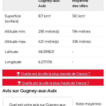
Gugney-aux-
Moyenne
Aulx
des villes
Superficie
8,7 km²
18,1 km²
(surface)
Altitude min.
295 mètre(s)
194 mètres
Altitude max.
421 mètre(s)
395 mètres
Latitude
48.299621
-
Longitude
6.271178
-
Quelle est la ville la plus grande de France ?
Quelle est la ville la plus haute de France ?
Avis sur Gugney-aux-Aulx
Note moyenne :
Quel est votre avis sur Gugney-aux-