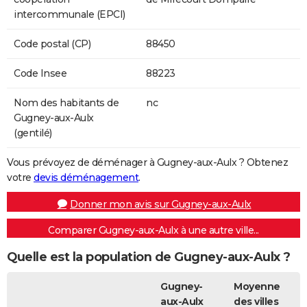
intercommunale (EPCI)
Code postal (CP)
88450
Code Insee
88223
Nom des habitants de
nc
Gugney-aux-Aulx
(gentilé)
Vous prévoyez de déménager à Gugney-aux-Aulx ? Obtenez
votre
devis déménagement
.
Donner mon avis sur Gugney-aux-Aulx
Comparer Gugney-aux-Aulx à une autre ville...
Quelle est la population de Gugney-aux-Aulx ?
Gugney-
Moyenne
aux-Aulx
des villes