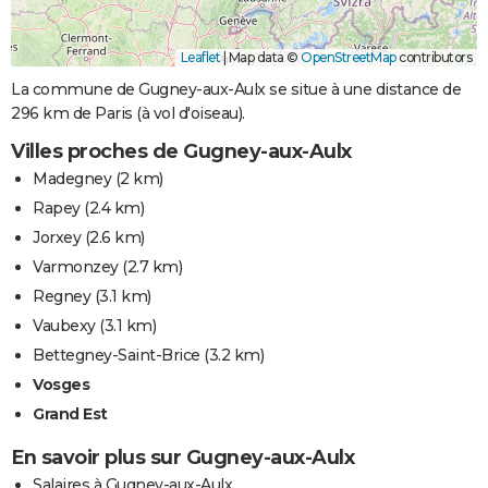
Leaflet
|
Map data ©
OpenStreetMap
contributors
La commune de Gugney-aux-Aulx se situe à une distance de
296 km de Paris (à vol d'oiseau).
Villes proches de Gugney-aux-Aulx
Madegney
(2 km)
Rapey
(2.4 km)
Jorxey
(2.6 km)
Varmonzey
(2.7 km)
Regney
(3.1 km)
Vaubexy
(3.1 km)
Bettegney-Saint-Brice
(3.2 km)
Vosges
Grand Est
En savoir plus sur Gugney-aux-Aulx
Salaires à Gugney-aux-Aulx