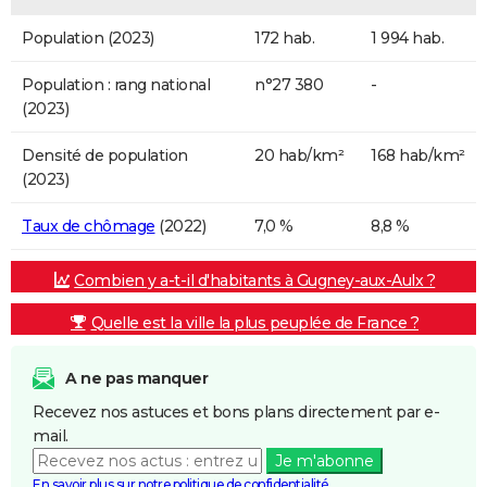
Population (2023)
172 hab.
1 994 hab.
Population : rang national
n°27 380
-
(2023)
Densité de population
20 hab/km²
168 hab/km²
(2023)
Taux de chômage
(2022)
7,0 %
8,8 %
Combien y a-t-il d'habitants à Gugney-aux-Aulx ?
Quelle est la ville la plus peuplée de France ?
A ne pas manquer
Recevez nos astuces et bons plans directement par e-
mail.
Je m'abonne
En savoir plus sur notre politique de confidentialité