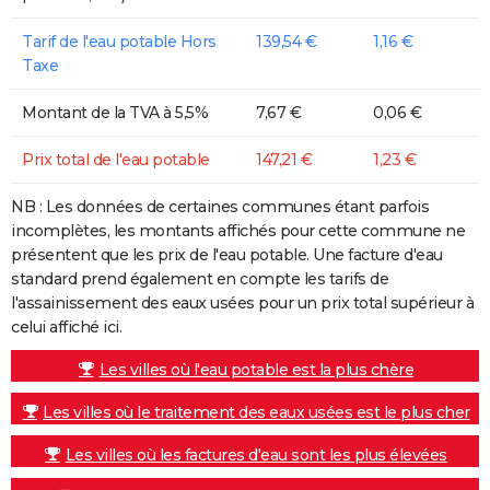
Tarif de l'eau potable Hors
139,54 €
1,16 €
Taxe
Montant de la TVA à 5,5%
7,67 €
0,06 €
Prix total de l'eau potable
147,21 €
1,23 €
NB : Les données de certaines communes étant parfois
incomplètes, les montants affichés pour cette commune ne
présentent que les prix de l'eau potable. Une facture d'eau
standard prend également en compte les tarifs de
l'assainissement des eaux usées pour un prix total supérieur à
celui affiché ici.
Les villes où l'eau potable est la plus chère
Les villes où le traitement des eaux usées est le plus cher
Les villes où les factures d'eau sont les plus élevées