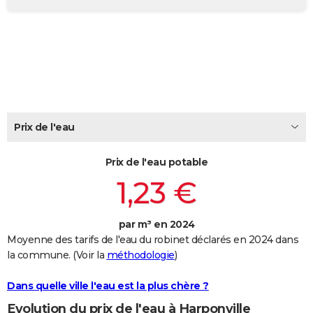
City break
Voyage de noces
Climat
Destinations
Voyage nature
Forum
+
PHOTO
GUIDES D'ACHAT
BONS PLANS
CARTE DE VOEUX
Prix de l'eau
Carte Bonne année
Carte Pâques
Carte de Noël
Carte Saint-Valentin
Carte d'anniversaire
DICTIONNAIRE
Biographies
Expressions
Dictionnaire
Citations
Proverbes
PROGRAMME TV
Prix de l'eau potable
1,23 €
COPAINS D'AVANT
Se connecter
Collèges
Universités
Service militaire
S'inscrire
Lycées
Primaires
Entreprises
Avis de recherche
AVIS DE DÉCÈS
par m³ en 2024
Moyenne des tarifs de l'eau du robinet déclarés en 2024 dans
FORUM
la commune. (Voir la
méthodologie
)
Lifestyle
Sport
Television
Cinema
Bricolage
Culture
Auto
Voyage
Dans quelle ville l'eau est la plus chère ?
Evolution du prix de l'eau à Harponville