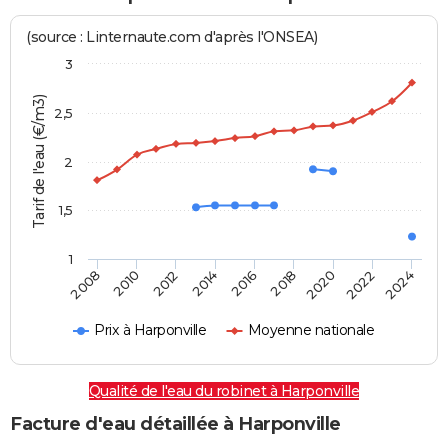
(source : Linternaute.com d'après l'ONSEA)
3
Tarif de l'eau (€/m3)
2,5
2
1,5
1
2016
2014
2024
2012
2022
2010
2020
2008
2018
Prix à Harponville
Moyenne nationale
Qualité de l'eau du robinet à Harponville
Facture d'eau détaillée à Harponville