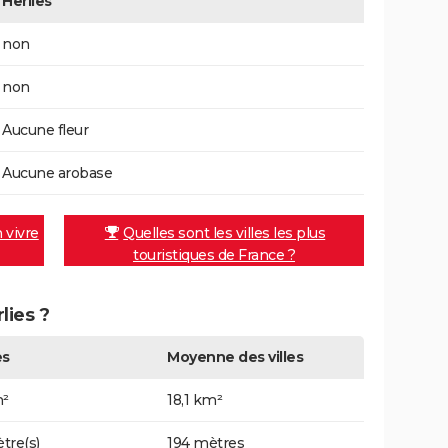
Herlies
non
non
Aucune fleur
Aucune arobase
n vivre
Quelles sont les villes les plus
touristiques de France ?
lies ?
es
Moyenne des villes
m²
18,1 km²
tre(s)
194 mètres