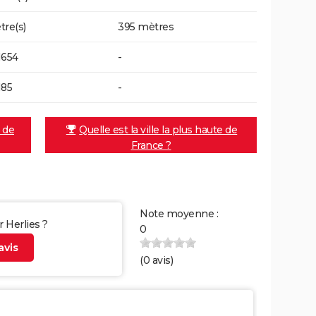
tre(s)
395 mètres
1654
-
185
-
e de
Quelle est la ville la plus haute de
France ?
Note moyenne :
r Herlies ?
0
vis
(
0
avis)