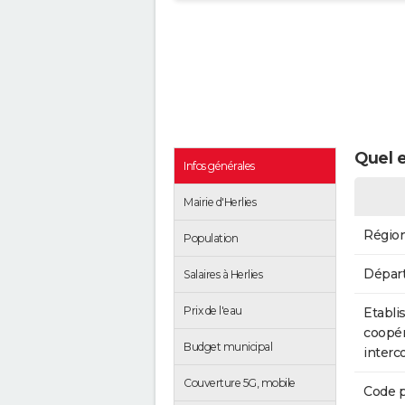
Quel e
Infos générales
Mairie d'Herlies
Régio
Population
Dépar
Salaires à Herlies
Prix de l'eau
Etabli
coopér
Budget municipal
inter
Couverture 5G, mobile
Code p