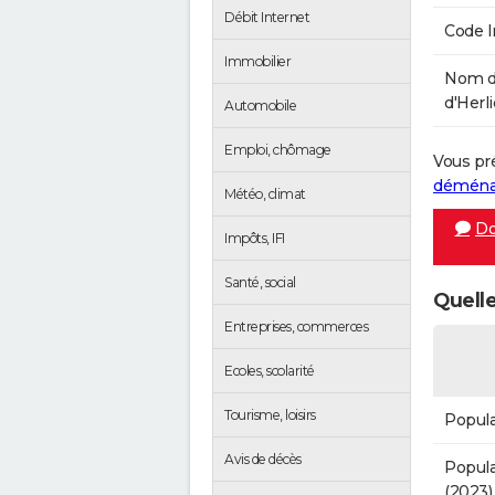
Débit Internet
Code 
Immobilier
Nom d
d'Herli
Automobile
Emploi, chômage
Vous pr
démén
Météo, climat
Do
Impôts, IFI
Santé, social
Quelle
Entreprises, commerces
Ecoles, scolarité
Tourisme, loisirs
Popula
Avis de décès
Popula
(2023)