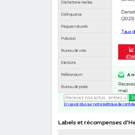
Déchetterie Herlies
Densit
Délinquance
(2023)
Risques naturels
Taux 
Pollution
Bureau de vote
d'ha
Elections
A n
Référendum
Recevez
Bureau de poste
mail.
J
En savoir plus sur notre politique de confiden
Labels et récompenses d'He