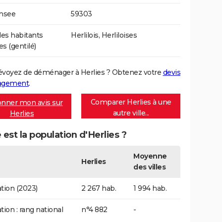
Insee
59303
es habitants
Herlilois, Herliloises
es (gentilé)
évoyez de déménager à Herlies ? Obtenez votre
devis
agement
.
Comparer Herlies à une
nner mon avis sur
autre ville...
Herlies
 est la population d'Herlies ?
Moyenne
Herlies
des villes
tion (2023)
2 267 hab.
1 994 hab.
tion : rang national
n°4 882
-