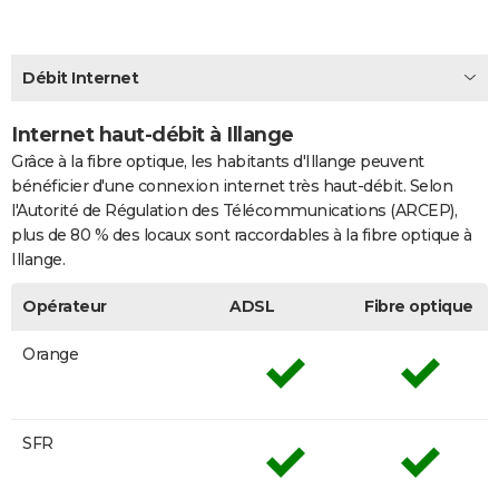
City break
Voyage de noces
Climat
Destinations
Voyage nature
Forum
+
PHOTO
GUIDES D'ACHAT
Débit Internet
BONS PLANS
Internet haut-débit à Illange
Grâce à la fibre optique, les habitants d'Illange peuvent
CARTE DE VOEUX
bénéficier d'une connexion internet très haut-débit. Selon
Carte Bonne année
Carte Pâques
Carte de Noël
Carte Saint-Valentin
Carte d'anniversaire
DICTIONNAIRE
l'Autorité de Régulation des Télécommunications (ARCEP),
plus de 80 % des locaux sont raccordables à la fibre optique à
Biographies
Expressions
Dictionnaire
Citations
Proverbes
PROGRAMME TV
Illange.
COPAINS D'AVANT
Opérateur
ADSL
Fibre optique
Se connecter
Collèges
Universités
Service militaire
S'inscrire
Lycées
Primaires
Entreprises
Avis de recherche
AVIS DE DÉCÈS
Orange
FORUM
Lifestyle
Sport
Television
Cinema
Bricolage
Culture
Auto
Voyage
SFR