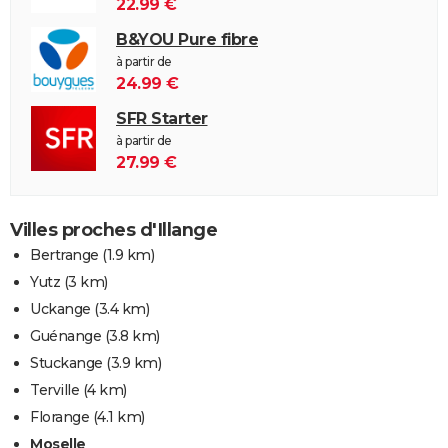
22.99 €
B&YOU Pure fibre
à partir de
24.99 €
SFR Starter
à partir de
27.99 €
Villes proches d'Illange
Bertrange
(1.9 km)
Yutz
(3 km)
Uckange
(3.4 km)
Guénange
(3.8 km)
Stuckange
(3.9 km)
Terville
(4 km)
Florange
(4.1 km)
Moselle