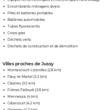
Encombrants ménagers divers
Piles et batteries portables
Batteries automobiles
Tubes fluorescents
Corps gras
Déchets verts
Déchets de construction et de démolition
Villes proches de Jussy
Montescourt-Lizerolles
(2.8 km)
Flavy-le-Martel
(3.3 km)
Clastres
(3.5 km)
Frières-Faillouël
(3.8 km)
Mennessis
(4 km)
Gibercourt
(4.2 km)
Remigny
(4.3 km)