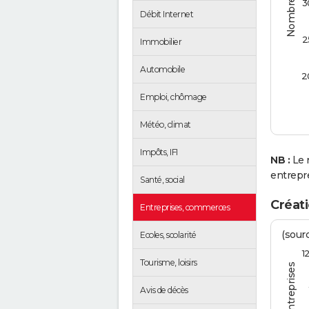
3
Débit Internet
2
Immobilier
Automobile
2
Emploi, chômage
Météo, climat
Impôts, IFI
NB :
Le 
entrepr
Santé, social
Créati
Entreprises, commerces
(sourc
Ecoles, scolarité
1
Tourisme, loisirs
Avis de décès