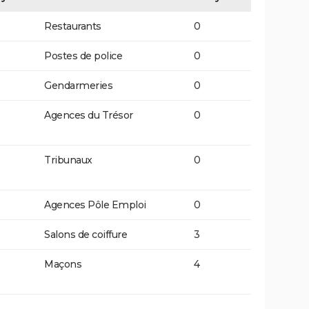
Restaurants
0
Postes de police
0
Gendarmeries
0
Agences du Trésor
0
Tribunaux
0
Agences Pôle Emploi
0
Salons de coiffure
3
Maçons
4