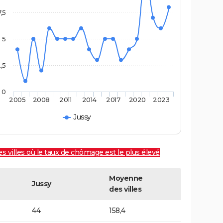
7,5
5
,5
0
2005
2008
2011
2014
2017
2020
2023
Jussy
es villes où le taux de chômage est le plus élevé
Moyenne
Jussy
des villes
44
158,4