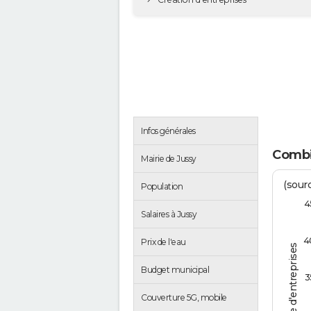
Infos générales
Combi
Mairie de Jussy
(sourc
Population
4
Salaires à Jussy
4
Prix de l'eau
Nombre d'entreprises
Budget municipal
3
Couverture 5G, mobile