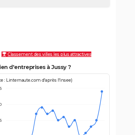
Classement des villes les plus attractives
en d'entreprises à Jussy ?
e : Linternaute.com d'après l'Insee)
5
0
5