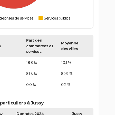
reprises de services
Services publics
Part des
Moyenne
y
commerces et
des villes
services
18,8 %
10,1 %
81,3 %
89,9 %
0,0 %
0,2 %
articuliers à Jussy
sy
Données 2024
Jussy