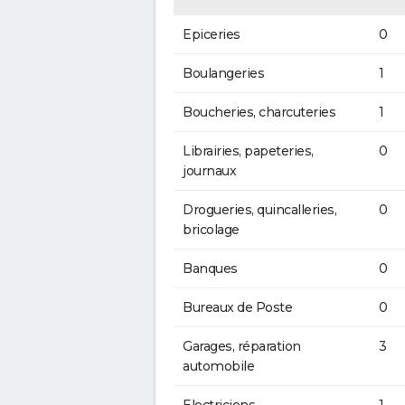
Epiceries
0
Boulangeries
1
Boucheries, charcuteries
1
Librairies, papeteries,
0
journaux
Drogueries, quincalleries,
0
bricolage
Banques
0
Bureaux de Poste
0
Garages, réparation
3
automobile