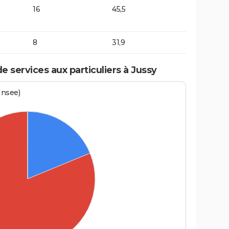
16
45,5
8
31,9
 services aux particuliers à Jussy
Insee)