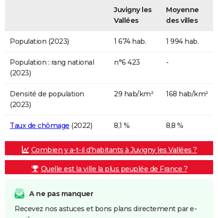
Juvigny les
Moyenne
Vallées
des villes
Population (2023)
1 674 hab.
1 994 hab.
Population : rang national
n°6 423
-
(2023)
Densité de population
29 hab/km²
168 hab/km²
(2023)
Taux de chômage
(2022)
8,1 %
8,8 %
Combien y a-t-il d'habitants à Juvigny les Vallées ?
Quelle est la ville la plus peuplée de France ?
A ne pas manquer
Recevez nos astuces et bons plans directement par e-