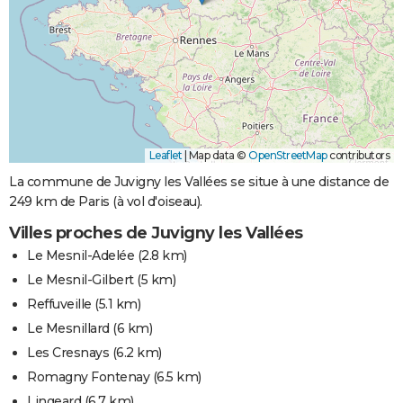
Leaflet
|
Map data ©
OpenStreetMap
contributors
La commune de Juvigny les Vallées se situe à une distance de
249 km de Paris (à vol d'oiseau).
Villes proches de Juvigny les Vallées
Le Mesnil-Adelée
(2.8 km)
Le Mesnil-Gilbert
(5 km)
Reffuveille
(5.1 km)
Le Mesnillard
(6 km)
Les Cresnays
(6.2 km)
Romagny Fontenay
(6.5 km)
Lingeard
(6.7 km)