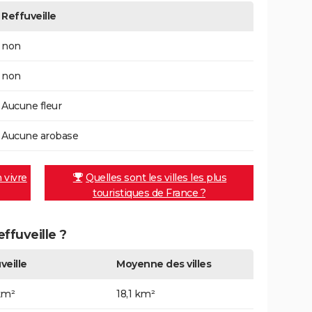
Reffuveille
non
non
Aucune fleur
Aucune arobase
n vivre
Quelles sont les villes les plus
touristiques de France ?
effuveille ?
veille
Moyenne des villes
km²
18,1 km²