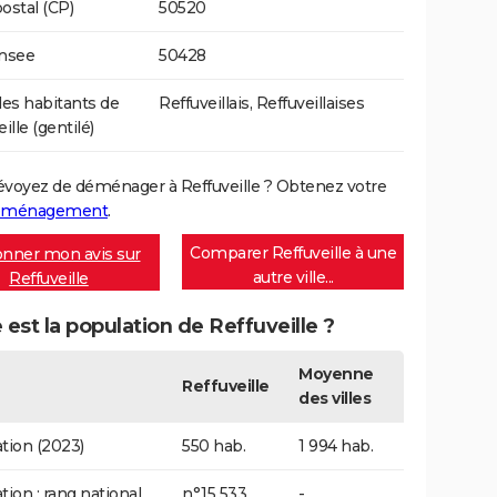
ostal (CP)
50520
Insee
50428
s habitants de
Reffuveillais, Reffuveillaises
ille (gentilé)
évoyez de déménager à Reffuveille ? Obtenez votre
déménagement
.
Comparer Reffuveille à une
nner mon avis sur
autre ville...
Reffuveille
 est la population de Reffuveille ?
Moyenne
Reffuveille
des villes
tion (2023)
550 hab.
1 994 hab.
tion : rang national
n°15 533
-