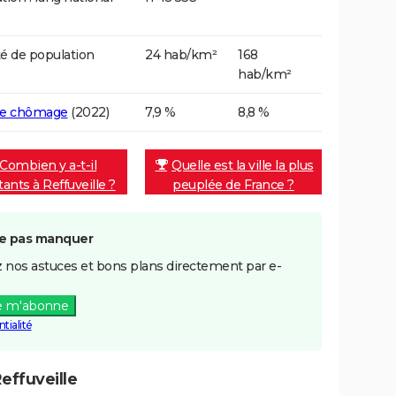
é de population
24 hab/km²
168
hab/km²
de chômage
(2022)
7,9 %
8,8 %
Combien y a-t-il
Quelle est la ville la plus
tants à Reffuveille ?
peuplée de France ?
e pas manquer
 nos astuces et bons plans directement par e-
e m'abonne
tialité
effuveille