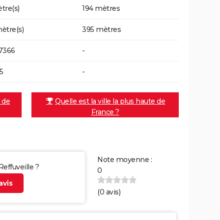
tre(s)
194 mètres
ètre(s)
395 mètres
7366
-
65
-
e de
Quelle est la ville la plus haute de
France ?
Note moyenne :
Reffuveille ?
0
vis
(
0
avis)