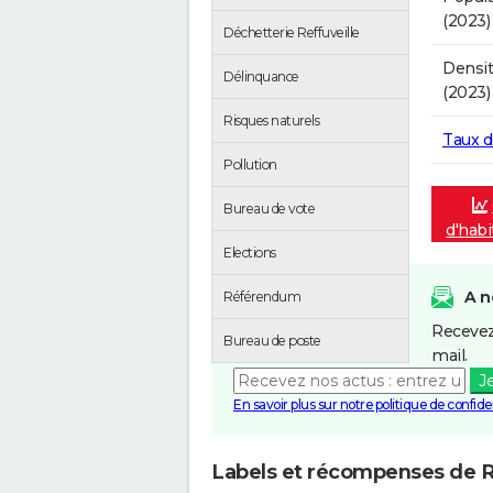
(2023)
Déchetterie Reffuveille
Densit
Délinquance
(2023)
Risques naturels
Taux 
Pollution
Bureau de vote
d'habi
Elections
A n
Référendum
Recevez
Bureau de poste
mail.
J
En savoir plus sur notre politique de confiden
Labels et récompenses de R