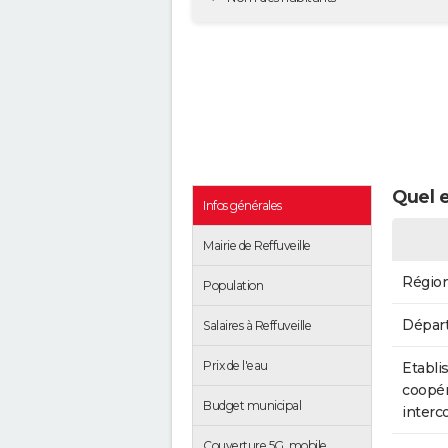
Quel e
Infos générales
Mairie de Reffuveille
Régio
Population
Dépar
Salaires à Reffuveille
Prix de l'eau
Etabli
coopér
Budget municipal
inter
Couverture 5G, mobile