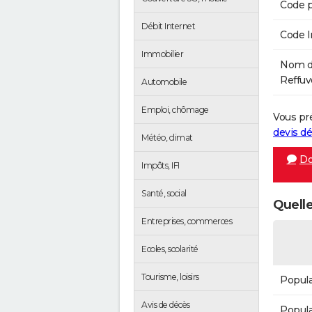
Code p
Débit Internet
Code 
Immobilier
Nom de
Reffuve
Automobile
Emploi, chômage
Vous pr
devis 
Météo, climat
Do
Impôts, IFI
Santé, social
Quelle
Entreprises, commerces
Ecoles, scolarité
Tourisme, loisirs
Popula
Avis de décès
Popula