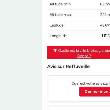
Altitude min.
69 mè
Altitude max.
244 m
Latitude
48.67
Longitude
-1.111
Quelle est la ville la plus grand
France ?
Avis sur Reffuveille
Quel est votre avis sur 
Donner mon a