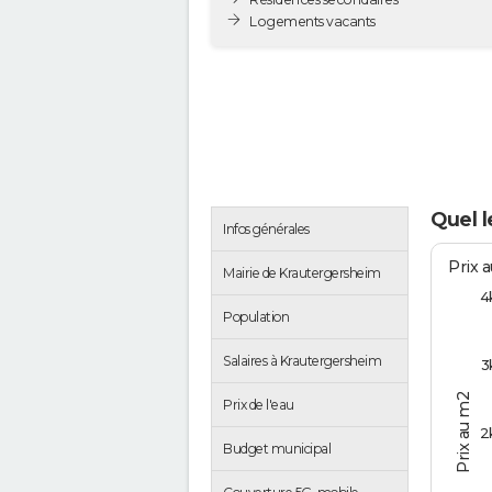
Logements vacants
Quel l
Infos générales
Prix 
Mairie de Krautergersheim
4
Population
Salaires à Krautergersheim
3
Prix au m2
Prix de l'eau
2
Budget municipal