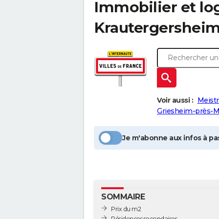
Immobilier et l
Krautergershei
Voir aussi :
Meist
Griesheim-près-
Je m'abonne aux infos à pas
SOMMAIRE
Prix du m2
Résidences secondaires