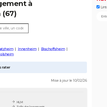
ogement à
Lint
m
(67)
ratzheim
Innenheim
Bischoffsheim
Molsheim
 rater
Mise à jour le 10/02/26
HLM
Taille des logements