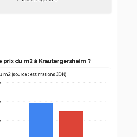
e prix du m2 à Krautergersheim ?
au m2 (source : estimations JDN)
k
k
k