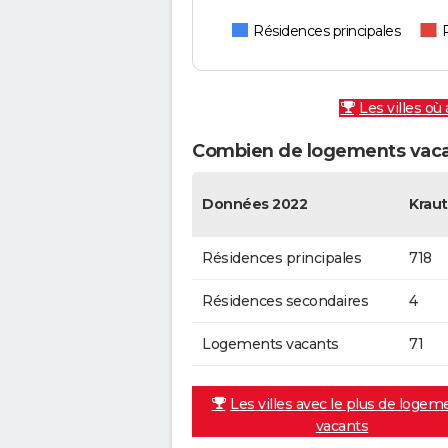
Résidences principales
Les villes où
Combien de logements vaca
Données 2022
Krau
Résidences principales
718
Résidences secondaires
4
Logements vacants
71
Les villes avec le plus de logem
vacants