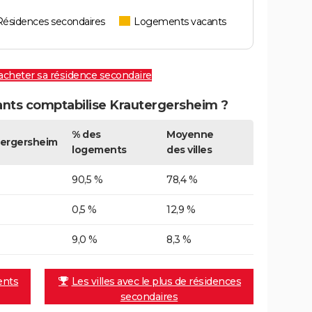
Résidences secondaires
Logements vacants
 acheter sa résidence secondaire
nts comptabilise Krautergersheim ?
% des
Moyenne
tergersheim
logements
des villes
90,5 %
78,4 %
0,5 %
12,9 %
9,0 %
8,3 %
ents
Les villes avec le plus de résidences
secondaires