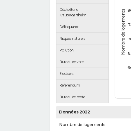
Déchetterie
8
Nombre de logements
Krautergersheim
7
Délinquance
Risques naturels
7
Pollution
6
Bureau de vote
6
Elections
Référendum
Bureau de poste
Données 2022
Nombre de logements