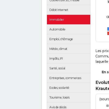
Couverture 5G, mobile
1
Débit Internet
0
Immobilier
Automobile
Emploi, chômage
Météo, climat
Les prix
Communa
Impôts, IFI
laquell
Santé, social
En s
Entreprises, commerces
Evolut
Ecoles, scolarité
Kraut
Tourisme, loisirs
(sourc
8
Avis de décès