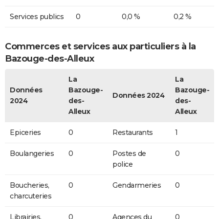
Services publics
0
0,0 %
0,2 %
Commerces et services aux particuliers à la
Bazouge-des-Alleux
La
La
Données
Bazouge-
Bazouge-
Données 2024
2024
des-
des-
Alleux
Alleux
Epiceries
0
Restaurants
1
Boulangeries
0
Postes de
0
police
Boucheries,
0
Gendarmeries
0
charcuteries
Librairies,
0
Agences du
0