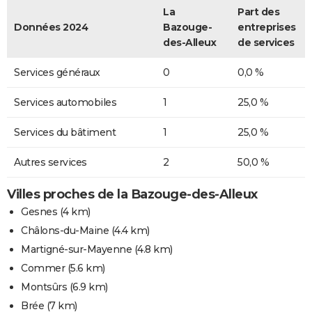
La
Part des
Données 2024
Bazouge-
entreprises
des-Alleux
de services
Services généraux
0
0,0 %
Services automobiles
1
25,0 %
Services du bâtiment
1
25,0 %
Autres services
2
50,0 %
Villes proches de la Bazouge-des-Alleux
Gesnes
(4 km)
Châlons-du-Maine
(4.4 km)
Martigné-sur-Mayenne
(4.8 km)
Commer
(5.6 km)
Montsûrs
(6.9 km)
Brée
(7 km)