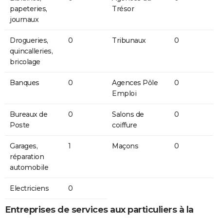
papeteries,
Trésor
journaux
Drogueries,
0
Tribunaux
0
quincalleries,
bricolage
Banques
0
Agences Pôle
0
Emploi
Bureaux de
0
Salons de
0
Poste
coiffure
Garages,
1
Maçons
0
réparation
automobile
Electriciens
0
Entreprises de services aux particuliers à la