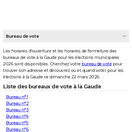
City break
Voyage de noces
Climat
Destinations
Voyage nature
Forum
+
PHOTO
GUIDES D'ACHAT
BONS PLANS
Bureau de vote
CARTE DE VOEUX
Les horaires d'ouverture et les horaires de fermeture des
Carte Bonne année
Carte Pâques
Carte de Noël
Carte Saint-Valentin
Carte d'anniversaire
DICTIONNAIRE
bureaux de vote à la Gaude pour les élections municipales
2026 sont disponibles. Cherchez votre
bureau de vote
pour
Biographies
Expressions
Dictionnaire
Citations
Proverbes
PROGRAMME TV
trouver son adresse et découvrez où et quand voter pour les
élections à la Gaude ce dimanche 22 mars 2026.
COPAINS D'AVANT
Liste des bureaux de vote à la Gaude
Se connecter
Collèges
Universités
Service militaire
S'inscrire
Lycées
Primaires
Entreprises
Avis de recherche
AVIS DE DÉCÈS
Bureau n°1
FORUM
Bureau n°2
Bureau n°3
Lifestyle
Sport
Television
Cinema
Bricolage
Culture
Auto
Voyage
Bureau n°4
Bureau n°5
Bureau n°6