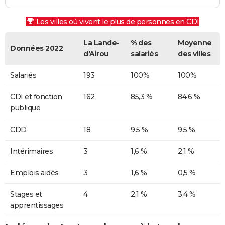
Les villes où vivent le plus de personnes en CDI
La Lande-
% des
Moyenne
Données 2022
d'Airou
salariés
des villes
Salariés
193
100%
100%
CDI et fonction
162
85,3 %
84,6 %
publique
CDD
18
9,5 %
9,5 %
Intérimaires
3
1,6 %
2,1 %
Emplois aidés
3
1,6 %
0,5 %
Stages et
4
2,1 %
3,4 %
apprentissages