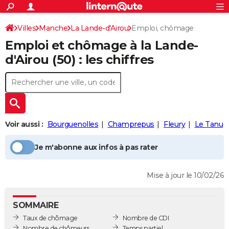
ACTUALITÉS
Connexion
S'inscrire
Villes
Manche
La Lande-d'Airou
Emploi, chômage
Rechercher
Société
Education
Villes
Politique
Faits Divers
Monde
+
SPORT
Emploi et chômage à la
Lande-
Football
Cyclisme
Forum
Coupe du monde 2026
Tennis
Rugby
CULTURE
d'Airou
(50) : les chiffres
TNT
Cinéma
Musique
Programme TV
Streaming
Sorties cinéma
+
FINANCE
Impôts
Immobilier
Banque
Crédit
Retraite
Epargne
Risques naturels par ville
Assurance
AUTO
Réserver un essai
Berlines
Forum auto
Essais
Citadines
SUV
+
HIGH-TECH
Voir aussi :
Bourguenolles
Champrepus
Fleury
Le Tanu
Meilleur smartphone
Ordinateurs
Guide high-tech
Mobiles
Internet
Jeux vidéo
+
BRICOLAGE
Je m'abonne aux infos à pas rater
Aménagement intérieur
Cuisine
Jardinage
+
Forum
Extérieur
Salle de bains
Rangement
WEEK-END
Mise à jour le 10/02/26
Escapades
Expositions
Week-end nature
Guides de France
Patrimoine
Musées
+
LIFESTYLE
Bien-être
Mode
+
Art de vivre
Loisirs
Modes de vie
SANTE
SOMMAIRE
Taux de chômage
Nombre de CDI
Guide de la santé
Médicaments
+
Alimentation
Maladies
Sommeil
VOYAGE
Nombre de chômeurs
Temps partiel