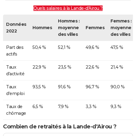
Quels salaires à la Lande-d'Airou ?
Hommes :
Femmes :
Données
Hommes
moyenne
Femmes
moyenne
2022
des villes
des villes
Part des
50,4 %
52,1 %
49,6 %
47,5 %
actifs
Taux
22,9 %
23,5 %
22,6 %
21,4 %
d'activité
Taux
93,5 %
91,6 %
96,7 %
90,0 %
d'emploi
Taux de
6,5 %
7,9 %
3,3 %
9,3 %
chômage
Combien de retraités à la Lande-d'Airou ?