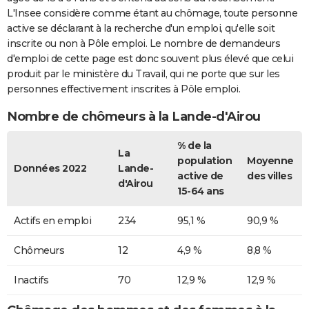
L'Insee considère comme étant au chômage, toute personne
active se déclarant à la recherche d'un emploi, qu'elle soit
inscrite ou non à Pôle emploi. Le nombre de demandeurs
d'emploi de cette page est donc souvent plus élevé que celui
produit par le ministère du Travail, qui ne porte que sur les
personnes effectivement inscrites à Pôle emploi.
Nombre de chômeurs à la Lande-d'Airou
% de la
La
population
Moyenne
Données 2022
Lande-
active de
des villes
d'Airou
15-64 ans
Actifs en emploi
234
95,1 %
90,9 %
Chômeurs
12
4,9 %
8,8 %
Inactifs
70
12,9 %
12,9 %