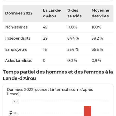
La Lande-
% des
Moyenne
Données 2022
d'Airou
salariés
des villes
Non-salariés
45
100%
100%
Indépendants
29
64,4 %
58,2 %
Employeurs
16
35,6 %
35,6 %
Aides familiaux
0
0,0 %
0,9 %
Temps partiel des hommes et des femmes à la
Lande-d'Airou
Données 2022 (source : Linternaute.com d'après
l'Insee)
25
20