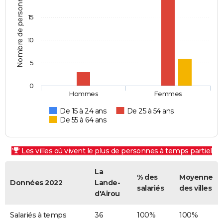
Nombre de personnes
15
10
5
0
Hommes
Femmes
De 15 à 24 ans
De 25 à 54 ans
De 55 à 64 ans
Les villes où vivent le plus de personnes à temps partiel
La
% des
Moyenne
Données 2022
Lande-
salariés
des villes
d'Airou
Salariés à temps
36
100%
100%