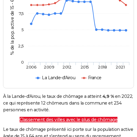
% de la pop. active de 15 - 64 ans
7,5
5
2,5
0
2006
2009
2012
2015
2018
2021
La Lande-d'Airou
France
À la Lande-d'Airou, le taux de chômage a atteint
4,9 %
en 2022,
ce qui représente 12 chômeurs dans la commune et 234
personnes en activité.
Classement des villes avec le plus de chômage
Le taux de chômage présenté ici porte sur la population active
âgée de 15 à 64 ans et s'entend au sens du recensement.