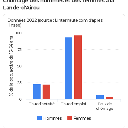
Chômage des hommes et des femmes à la
Lande-d'Airou
Données 2022 (source : Linternaute.com d'après
l'Insee)
100
% de la pop. active de 15-64 ans
75
50
25
0
Taux d'activité
Taux d'emploi
Taux de
chômage
Hommes
Femmes