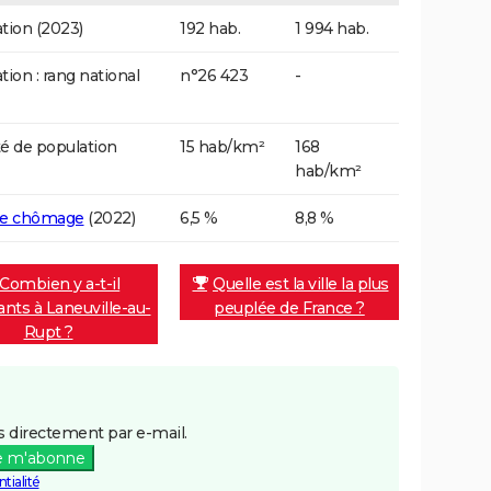
tion (2023)
192 hab.
1 994 hab.
tion : rang national
n°26 423
-
é de population
15 hab/km²
168
hab/km²
de chômage
(2022)
6,5 %
8,8 %
Combien y a-t-il
Quelle est la ville la plus
ants à Laneuville-au-
peuplée de France ?
Rupt ?
 directement par e-mail.
e m'abonne
tialité