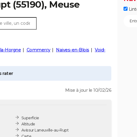
upt
(55190), Meuse
Lint
-la-Horgne
Commercy
Naives-en-Blois
Void-
 rater
Mise à jour le 10/02/26
Superficie
Altitude
Avis sur Laneuville-au-Rupt
Carte