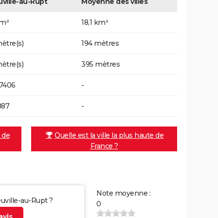
ville-au-Rupt
Moyenne des villes
km²
18,1 km²
ètre(s)
194 mètres
ètre(s)
395 mètres
7406
-
887
-
e de
Quelle est la ville la plus haute de
France ?
Note moyenne :
euville-au-Rupt ?
0
vis