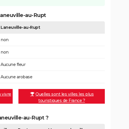
aneuville-au-Rupt
Laneuville-au-Rupt
non
non
Aucune fleur
Aucune arobase
n vivre
Quelles sont les villes les plus
touristiques de France ?
Laneuville-au-Rupt ?