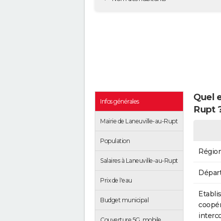
Quel e
Infos générales
Rupt 
Mairie de Laneuville-au-Rupt
Population
Régio
Salaires à Laneuville-au-Rupt
Dépar
Prix de l'eau
Etabli
Budget municipal
coopér
inter
Couverture 5G, mobile