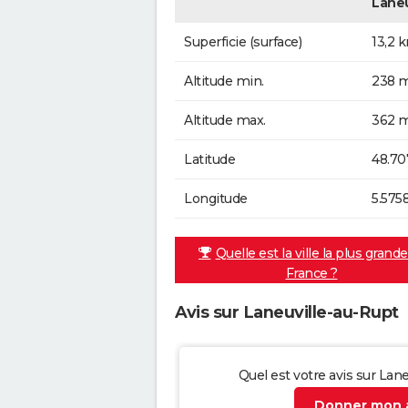
Laneu
Superficie (surface)
13,2 
Altitude min.
238 m
Altitude max.
362 m
Latitude
48.70
Longitude
5.575
Quelle est la ville la plus grand
France ?
Avis sur Laneuville-au-Rupt
Quel est votre avis sur Lan
Donner mon a