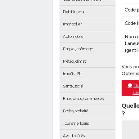
Code p
Débit Internet
Code 
Immobilier
Nom de
Automobile
Laneuv
Emploi, chômage
(gentil
Météo, climat
Vous pr
Obtenez
Impôts, IFI
Do
Santé, social
La
Entreprises, commerces
Quelle
Ecoles, scolarité
?
Tourisme, loisirs
Avis de décès