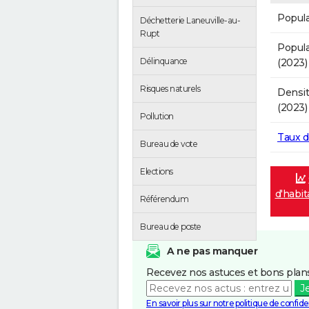
Popula
Déchetterie Laneuville-au-
Rupt
Popula
Délinquance
(2023)
Risques naturels
Densit
(2023)
Pollution
Taux 
Bureau de vote
Elections
d'habit
Référendum
Bureau de poste
A ne pas manquer
Recevez nos astuces et bons plans
J
En savoir plus sur notre politique de confiden