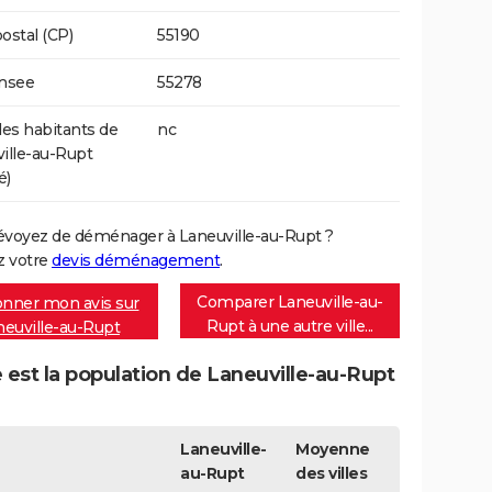
ostal (CP)
55190
Insee
55278
s habitants de
nc
ille-au-Rupt
é)
évoyez de déménager à Laneuville-au-Rupt ?
 votre
devis déménagement
.
Comparer Laneuville-au-
nner mon avis sur
Rupt à une autre ville...
neuville-au-Rupt
 est la population de Laneuville-au-Rupt
Laneuville-
Moyenne
au-Rupt
des villes