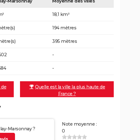
llay-Marsonnay
Moyenne des villes
m²
18,1 km²
ètre(s)
194 mètres
ètre(s)
395 mètres
602
-
584
-
e de
Quelle est la ville la plus haute de
France ?
y
Note moyenne :
illay-Marsonnay ?
0
vis