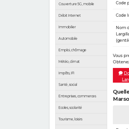
Code p
Couverture 5G, mobile
Code 
Débit Internet
Immobilier
Nom de
Largil
Automobile
(gentil
Emploi, chômage
Vous pr
Météo, climat
Obtenez
Do
Impôts, IFI
Lar
Santé, social
Quelle
Entreprises, commerces
Marso
Ecoles, scolarité
Tourisme, loisirs