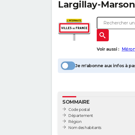
Largillay-Marso
Voir aussi :
Méron
Je m'abonne aux infos à pas
SOMMAIRE
Code postal
Département
Région
Nom des habitants