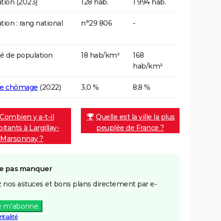
tion (2023)
128 hab.
1 994 hab.
tion : rang national
n°29 806
-
é de population
18 hab/km²
168
hab/km²
de chômage
(2022)
3,0 %
8,8 %
Combien y a-t-il
Quelle est la ville la plus
itants à Largillay-
peuplée de France ?
Marsonnay ?
e pas manquer
 nos astuces et bons plans directement par e-
e m'abonne
tialité