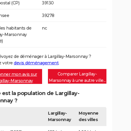
ostal (CP)
39130
Insee
39278
s habitants de
nc
lay-Marsonnay
é)
évoyez de déménager à Largillay-Marsonnay ?
 votre
devis déménagement
.
Comparer Largillay-
nner mon avis sur
Marsonnay à une autre ville...
gillay-Marsonnay
 est la population de Largillay-
nnay ?
Largillay-
Moyenne
Marsonnay
des villes