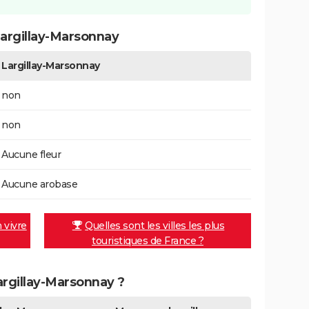
argillay-Marsonnay
Largillay-Marsonnay
non
non
Aucune fleur
Aucune arobase
n vivre
Quelles sont les villes les plus
touristiques de France ?
Largillay-Marsonnay ?