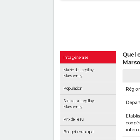
Quel e
Infos générales
Marso
Mairie de Largillay-
Marsonnay
Population
Régio
Salaires à Largillay-
Dépar
Marsonnay
Etabli
Prix de l'eau
coopér
inter
Budget municipal