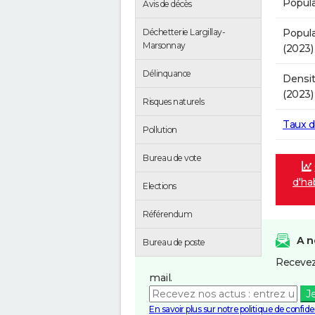
Popula
Avis de décès
Popula
Déchetterie Largillay-
Marsonnay
(2023)
Délinquance
Densit
(2023)
Risques naturels
Taux 
Pollution
Bureau de vote
d'hab
Elections
Référendum
A n
Bureau de poste
Recevez
mail.
J
En savoir plus sur notre politique de confiden