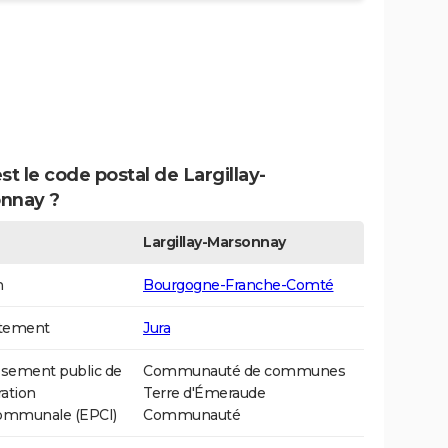
st le code postal de Largillay-
nnay ?
Largillay-Marsonnay
n
Bourgogne-Franche-Comté
tement
Jura
ssement public de
Communauté de communes
ation
Terre d'Émeraude
communale (EPCI)
Communauté