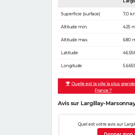
Largi
Superficie (surface)
7,0 k
Altitude min.
425 m
Altitude max.
680 m
Latitude
46.55
Longitude
5.665
Quelle est la ville la plus grand
France ?
Avis sur Largillay-Marsonna
Quel est votre avis sur Larg
Donner mon a