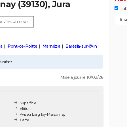
nnay
(39130), Jura
Lint
a
Pont-de-Poitte
Marnézia
Barésia-sur-l'Ain
 rater
Mise à jour le 10/02/26
Superficie
Altitude
Avis sur Largillay-Marsonnay
Carte