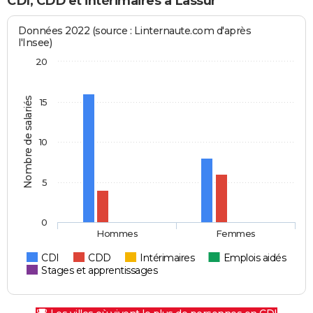
CDI, CDD et intérimaires à Lassur
Données 2022 (source : Linternaute.com d'après
l'Insee)
20
Nombre de salariés
15
10
5
0
Hommes
Femmes
CDI
CDD
Intérimaires
Emplois aidés
Stages et apprentissages