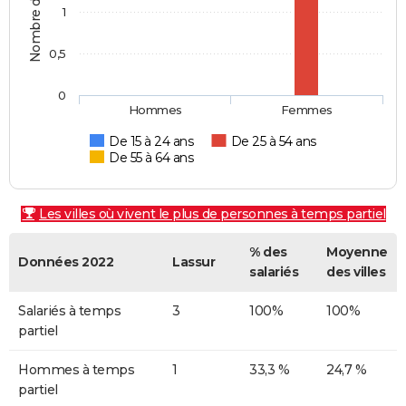
1
0,5
0
Hommes
Femmes
De 15 à 24 ans
De 25 à 54 ans
De 55 à 64 ans
Les villes où vivent le plus de personnes à temps partiel
% des
Moyenne
Données 2022
Lassur
salariés
des villes
Salariés à temps
3
100%
100%
partiel
Hommes à temps
1
33,3 %
24,7 %
partiel