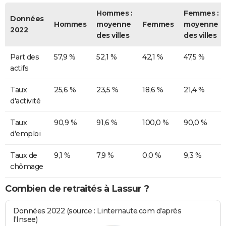
Hommes :
Femmes :
Données
Hommes
moyenne
Femmes
moyenne
2022
des villes
des villes
Part des
57,9 %
52,1 %
42,1 %
47,5 %
actifs
Taux
25,6 %
23,5 %
18,6 %
21,4 %
d'activité
Taux
90,9 %
91,6 %
100,0 %
90,0 %
d'emploi
Taux de
9,1 %
7,9 %
0,0 %
9,3 %
chômage
Combien de retraités à Lassur ?
Données 2022 (source : Linternaute.com d'après
l'Insee)