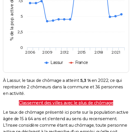
% de la pop. active de 15 - 64 ans
7,5
5
2,5
0
2006
2009
2012
2015
2018
2021
Lassur
France
À Lassur, le taux de chômage a atteint
5,3 %
en 2022, ce qui
représente 2 chômeurs dans la commune et 36 personnes
en activité.
Classement des villes avec le plus de chômage
Le taux de chômage présenté ici porte sur la population active
âgée de 15 à 64 ans et s'entend au sens du recensement.
L'Insee considère comme étant au chômage, toute personne
active se déclarant à la recherche d'un emploi, qu'elle soit