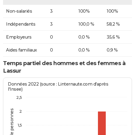
Non-salariés
3
100%
100%
Indépendants
3
100,0 %
58,2 %
Employeurs
0
0,0 %
35,6 %
Aides familiaux
0
0,0 %
0,9 %
Temps partiel des hommes et des femmes à
Lassur
Données 2022 (source : Linternaute.com d'après
l'Insee)
2,5
Nombre de personnes
2
1,5