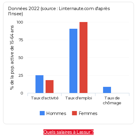
Données 2022 (source : Linternaute.com d'après
l'Insee)
100
% de la pop. active de 15-64 ans
75
50
25
0
Taux d'activité
Taux d'emploi
Taux de
chômage
Hommes
Femmes
Quels salaires à Lassur ?