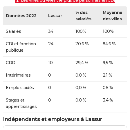
Les villes où vivent le plus de personnes en CDI
% des
Moyenne
Données 2022
Lassur
salariés
des villes
Salariés
34
100%
100%
CDI et fonction
24
70,6 %
84,6 %
publique
CDD
10
29,4 %
9,5 %
Intérimaires
0
0,0 %
2,1 %
Emplois aidés
0
0,0 %
0,5 %
Stages et
0
0,0 %
3,4 %
apprentissages
Indépendants et employeurs à Lassur