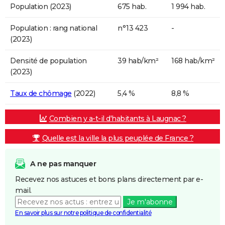
Population (2023)
675 hab.
1 994 hab.
Population : rang national
n°13 423
-
(2023)
Densité de population
39 hab/km²
168 hab/km²
(2023)
Taux de chômage
(2022)
5,4 %
8,8 %
Combien y a-t-il d'habitants à Laugnac ?
Quelle est la ville la plus peuplée de France ?
A ne pas manquer
Recevez nos astuces et bons plans directement par e-
mail.
Je m'abonne
En savoir plus sur notre politique de confidentialité