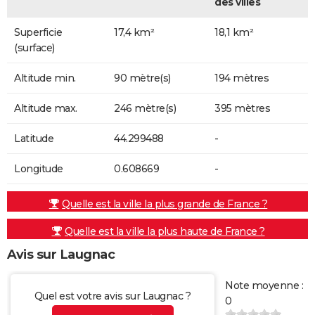
des villes
Superficie
17,4 km²
18,1 km²
(surface)
Altitude min.
90 mètre(s)
194 mètres
Altitude max.
246 mètre(s)
395 mètres
Latitude
44.299488
-
Longitude
0.608669
-
Quelle est la ville la plus grande de France ?
Quelle est la ville la plus haute de France ?
Avis sur Laugnac
Note moyenne :
Quel est votre avis sur Laugnac ?
0