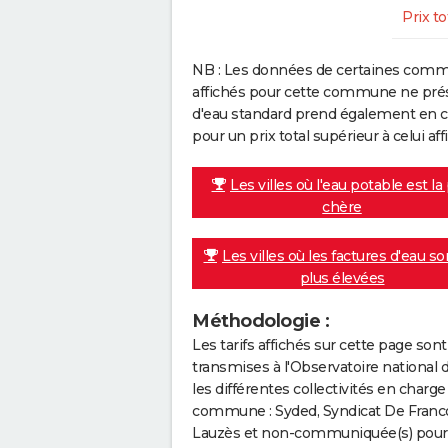
Prix to
NB : Les données de certaines comm
affichés pour cette commune ne prése
d'eau standard prend également en co
pour un prix total supérieur à celui affi
Les villes où l'eau potable est la
chère
Les villes où les factures d'eau so
plus élevées
Méthodologie :
Les tarifs affichés sur cette page so
transmises à l'Observatoire national 
les différentes collectivités en cha
commune : Syded, Syndicat De Francou
Lauzès et non-communiquée(s) pour l'