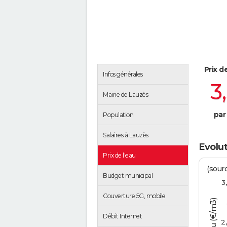
Prix d
Infos générales
3
Mairie de Lauzès
par
Population
Salaires à Lauzès
Evolut
Prix de l'eau
(sour
Budget municipal
3
Couverture 5G, mobile
Débit Internet
2