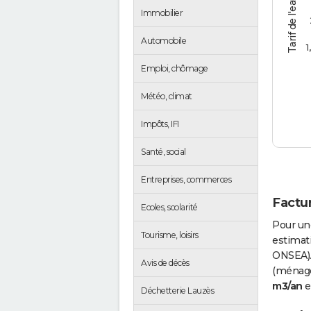
Tarif de l'eau (€/m3)
Immobilier
Automobile
1
Emploi, chômage
Météo, climat
Impôts, IFI
Santé, social
Entreprises, commerces
Factur
Ecoles, scolarité
Pour un
Tourisme, loisirs
estimati
ONSEA).
Avis de décès
(ménages
m3/an
e
Déchetterie Lauzès