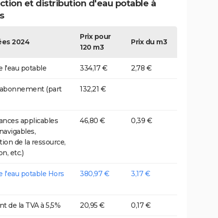
tion et distribution d'eau potable à
s
Prix pour
es 2024
Prix du m3
120 m3
e l'eau potable
334,17 €
2,78 €
 abonnement (part
132,21 €
nces applicables
46,80 €
0,39 €
 navigables,
tion de la ressource,
on, etc.)
de l'eau potable Hors
380,97 €
3,17 €
t de la TVA à 5,5%
20,95 €
0,17 €