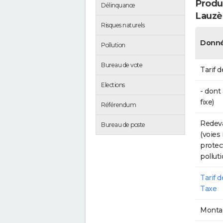
Produc
Délinquance
Lauzè
Risques naturels
Donné
Pollution
Bureau de vote
Tarif d
Elections
- dont
fixe)
Référendum
Redeva
Bureau de poste
(voies
protec
polluti
Tarif 
Taxe
Montan