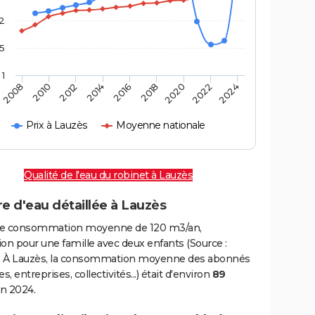
2
,5
1
2016
2020
2010
2024
2014
2018
2008
2022
2012
Prix à Lauzès
Moyenne nationale
Qualité de l'eau du robinet à Lauzès
e d'eau détaillée à Lauzès
e consommation moyenne de 120 m3/an,
on pour une famille avec deux enfants (Source :
 À Lauzès, la consommation moyenne des abonnés
, entreprises, collectivités...) était d'environ
89
n 2024.