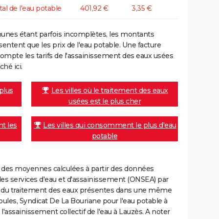
tal de l'eau potable
401,92 €
3,35 €
unes étant parfois incomplètes, les montants
ntent que les prix de l'eau potable. Une facture
mpte les tarifs de l'assainissement des eaux usées
ché ici.
 plus
Les villes où le traitement des eaux
usées est le plus cher
nt les
Les villes qui consomment le plus d'eau
potable
nt des moyennes calculées à partir des données
des services d'eau et d'assainissement (ONSEA) par
rge du traitement des eaux présentes dans une même
les, Syndicat De La Bouriane pour l'eau potable à
assainissement collectif de l'eau à Lauzès. A noter